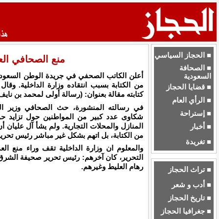
■ الحجاز السياسي
منع الصحافي العل
■ الصحافة
أعلن الكاتب الصحفي في جريدة الوطن السعودية 
السعودية
من الكتابة بسبب انتقاده وزارة الداخلية. وقال 
■ قضايا الحجاز
كتابته مقالة بعنوان: (رسالة أولى لمحمد بن نايف)
■ الرأي العام
في رسالته المنشورة، حث الصحافي وزير الد
■ إستراحة
شكاوى عدد كبير من المواطنين حول تزايد ح
المنازل والمحلات التجارية. ولم يشأ آل عليان أن
■ أخبار
من الكتابة، بل اتهم بشكل غير مباشر رئيس تحري
■ تغريدة
والمعلوم ان وزارة الداخلية تقف وراء منع ال
التحرير، كان آخرهم: رئيس تحرير صحيفة الشرق 
رهام العليط وغيرهم.
■ تراث الحجاز
■ أدب و شعر
■ تاريخ الحجاز
■ جغرافيا الحجاز