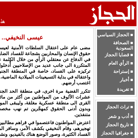
■ الحجاز السياسي
عيسى النخيفي.. 
■ الصحافة
مضى عام على اعتقال السلطات الأمنية لعيس
السعودية
حقوق الإنسان والمحاربين بشجاعة للفساد الضا
■ قضايا الحجاز
في الدفاع عن معتقلي الرأي من خلال الكلمة ع
■ الرأي العام
المتكررة الى جانب عديد من الإصلاحيين أُدخلو
تركيزه على الفساد، خاصة في المنطقة الجنوب
■ إستراحة
واعتقاله في بداية التسيعينات الميلادية الماضي
■ أخبار
اغتصب أرضهم.
■ تغريدة
تتكرر القضية مرة اخرى، في منطقة الحد الجن
عشرات الألوف من المواطنين من أكثر من مائة 
القرى الى منطقة عسكرية مغلقة، وليبقى المو
■ تراث الحجاز
وبدون أدنى الحقوق كمهجّرين تم نهب مخصص
متنفذين.
■ أدب و شعر
اعترض المواطنون فاعتصموا في قراهم مطالبين بع
■ تاريخ الحجاز
تهجيرهم، وقام النخيفي بكشف الأمر، وسافر الى 
■ جغرافيا الحجاز
الفساد الكثيرة، وصور الوضع هناك بالفيديو، ونش