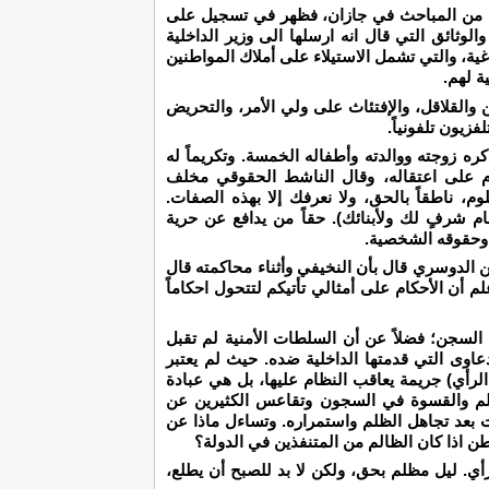
 له من المباحث في جازان، فظهر في تسجيل على
الوثائق التي قال انه ارسلها الى وزير الداخلية
اغية، والتي تشمل الاستيلاء على أملاك المواطنين
 لهم.
 والقلاقل، والإفتئاث على ولي الأمر، والتحريض
زيون تلفونياً.
ره زوجته ووالدته وأطفاله الخمسة. وتكريماً له
ام على اعتقاله، وقال الناشط الحقوقي مخلف
م، ناطقاً بالحق، ولا نعرفك إلا بهذه الصفات.
م شرفٍ لك ولأبنائك). حقاً من يدافع عن حرية
 وحقوقه الشخصية.
ن الدوسري قال بأن النخيفي وأثناء محاكمته قال
لم أن الأحكام على أمثالي تأتيكم لتتحول احكاماً
لسجن؛ فضلاً عن أن السلطات الأمنية لم تقبل
اوى التي قدمتها الداخلية ضده. حيث لم يعتبر
لرأي) جريمة يعاقب النظام عليها، بل هي عبادة
ظلم والقسوة في السجون وتقاعس الكثيرين عن
ت بعد تجاهل الظلم واستمراره. وتساءل ماذا عن
ن اذا كان الظالم من المتنفذين في الدولة؟
ي. ليل مظلم بحق، ولكن لا بد للصبح أن يطلع،