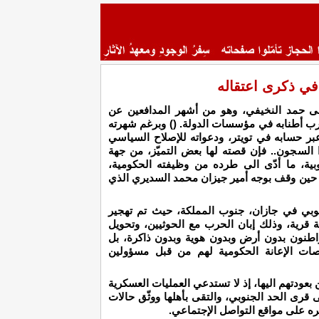
في ذكرى اعتقاله
ى حمد النخيفي، وهو من أشهر المدافعين عن
رب أطنابه في مؤسسات الدولة. () وبرغم شهرته
بر حسابه في تويتر، ودعواته للإصلاح السياسي
ا السجون.. فإن قصته لها بعض التميّز، من جهة
ية، ما أدّى الى طرده من وظيفته الحكومية،
ة، حين وقف بوجه أمير جيزان محمد السديري الذي
وبي في جازان، جنوب المملكة، حيث تم تهجير
قرية، وذلك إبان الحرب مع الحوثيين، وتحويل
اطنون بدون أرض وبدون هوية وبدون ذاكرة، بل
ات الإعانة الحكومية لهم من قبل مسؤولين
ودتهم اليها، إذ لا تستدعي العمليات العسكرية
قرى الحد الجنوبي، والتقى بأهلها ووثّق حالات
ره على مواقع التواصل الإجتماعي.