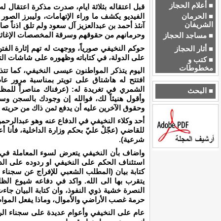
■ أعلام الحجاز
قبل اعتقاله بثلاثة ايام، صدرت مذكرة اعتقال
■ الحرمان
الفيديو يكشف ما وراء الإتهامات، وليبرز الصور و
الشريفان
آنئذ أحمد بن عبدالعزيز آل سعود ولم تلق اذناً ص
وحرمانهم من حقوقهم وسرقة المخصصات الإغاثية
■ مساجد الحجاز
حوكم النخيفي صورياً، ووجهت له تهم إثارة الفتن
■ أثار الحجاز
على الدولة، في كتاباته وظهوره على شاشات التلف
■ كتب و
مخطوطات
اليوم يتذكر المواطنون عيسى النخيفي، كما تتذك
افتتح له هاشتاق على تويتر بمناسبة مرور ع
الشمري في تغريدة له: (عرفناك مناصراً للمظلو
■ البحث
وأقول هنيئاً لك، فوالله إن وجودك بالسجن وسا
وحقوق الآخرين عليه أن يدفع ثمن ذاك من حريته
أحد وكلاء النخيفي في الدفاع عنه وهو عبدالرحم
للقاضي (عجّلْ عليّ بحكم وزارة الداخلية، فأنا أع
شرعية).
واضاف بأن النخيفي يتعرض لسوء المعاملة في ا
استئناف الحكم على النخيفي او ردوده على الدع
كتابة بيان (المطلب الشعبي للإفراج عن سجناء ا
يتقرب بها الى الله. واكد في دفاعه شيوع ال
النصرة خشية ذوي النفوذ، وان كتابة البيان جاء
حرمة غصب الأراضي والأموال، وماذا يفعل المواط
عام على النخيفي وأعوام عديدة على سجناء الرأ