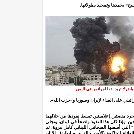
بيح» بحمدها وتمجيد بطولاتها.
ياض لا تريد نقدا لجرائمها في اليمن
ائيلي على العداء لإيران وسوريا و»حزب الله».
جرد منصتين إعلاميتين تبسط نفوذها من خلالهما
ن. وإذا كان هذا النفوذ واضحاً في لبنان، وتجلى
 التي أسسها الصحافي اللبناني كامل مروة، ثم
لعائلة الحاكمة (الأمير خالد بن سلطان).. إلا ان