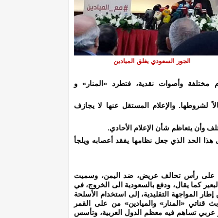
الجور السعودي يغلق الميادين
ام مختلفة وأصوات نقدية، فتطرد «المنار» و
الاً لشروطها. والإعلام المستقل عنها لا يجازف
لف وأن يتعاظم شأن الإعلام الأحادي.
هذا الحد الذي جعل نظامها يفقد أعصابه ويلجأ
دية، على رأس تحالف عريض، ضد اليمن، وسميت
ير كما يقال، ودفع بالسعودية الى الخروج، في
إطار المواجهة التقليدية، إلى استخدام الأسلحة
بث قناتي «المنار» والميادين» من على القمر
عربي تساهم فيه معظم الدول العربية، وتأسس