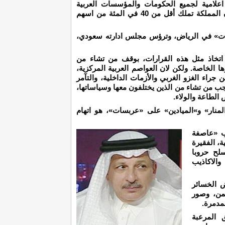
اعلامية لجميع الحكومات والمؤسسات العربية
التلفزيونية، اي انه ليس قمراً سعودياً، علماً بأن المملكة تملك أقل من 40 في المئة من اسهم
ات» في الرياض، وترؤس مجلس ادارته سعودي،
 اتخاذ مثل هذه القرارات، بوقف من تشاء من
ها الخاصة. ولكن لان العواصم العربية المركزية،
جراء الغزو الغربي والأزمات الداخلية، والتآمر
جب من تشاء من الذين يختلفون معها وسياساتها،
الطاعة والولاء.
نار» و»الميادين» على «عربسات»، هو اتهام
رب «عاصفة
ة، الفقيرة
سلح حروبا
والاكاذيب
ض الخسائر
يمن، وصور
مدمرة.
 المرعبة