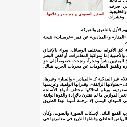
رب سات»،
ني صرف،
الخليجية،
السفير السعودي يهاجم مصر وإعلامها
، وعشرات
 الأول بالتلفيق والفبركة.
 «المنار» و»الميادين» عن قمر «عربسات» نتيجة
.
مّ الأفواه، بمختلف الوسائل، سواء بالإغداق
 والأجنبية إما لمواكبة المغامرات، أو لغض البصر
اليمنيين بشراً وحجراً، ونجحت خصوصاً إلى حدٍ
اره وتلفيق المعلومات عن مجريات الحرب هناك،
م غير المدجّنة كـ «الميادين» والمنار» وغيرها،
طولاتها الزائفة»، وقدراتها الواهية، وعزيمتها
سعودية، ورغم امتلاكها مختلف أنواع الأسلحة
ير الموازين ما لم تقترن بالإرادة والقوة الواثقة
الميدان اليمني إلا ترجمة أمينة لهذا الطريق
 القمع البائد، لإسكات الصورة والصوت، وكأن
ر الرياض الخاطئ وفشلها الذريع في مغامرتها في