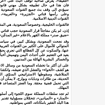
«تلفيقا»، يعرض صاحبه لوقف البث على «ع
فان هذا في حال تطبيقه بشكل مهني قانو
سيؤدي الى وقف بث جميع القنوات السعودية و
وعلى رأسها قناتي «الجزيرة» و»العربية»
القنوات الدينية الاسلامية.
فالقنوات الخليجية، وخصوصاً السعودية، هي المتهم
إذن، لم يكن مفاجئاً قرار السعودية حجب قناتي
«ضيق صدر» مملكة القهر بالاعلام «غير المدجّن»
وقد نجحت السعودية، وبشكل كبير، في سياسة ك
المتوالي للأموال على الكثير من القنوات العربية
عنها، والسكوت عن كل الفظائع التي تجري بحقّ 
بعيد في التعتيم على أحداث اليمن وتهميش أخب
والخسائر البشرية الهائلة بين المدنيين.
على ان أكثر ما تخشاه السعودية من وسائل الاعلا
هو كشف «الخواء» والفشل الذي تعيشه، وانكشاف «ب
المتلاشية، وسقوطها الاستراتيجي المدوّي. ال
الحديثة، من طائرات ودبابات وبوارج، لا يمكن أن تغ
التي تحمل قضية محقة. وما العجز المتصاعد في 
المهلك.
لم تجد سلطات المملكة سوى اللجوء إلى أسلوب
«المنار» و «الميادين»، تتحمّلان مسؤولية تقدي
هذا البلد الفقير بامكاناته، الغني بمواطنيه.