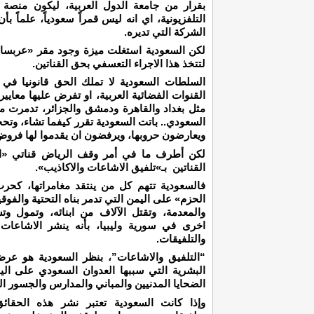
بقرار من جامعة الدول العربية، ليكون منصة 
الشركة التي تديره.
لكن السعودية استغلت ميزة وجود مقر «عربس
لتتخذ هذا الاجراء التعسفي بحق القناتين.
السلطات السعودية لا تملك الحق قانونيا في
القنوات الفضائية العربية، او تفرض عليها معايير
مثل بغداد والقاهرة ودمشق والجزائر، تدمرت من 
السعودي.. باتت السعودية تقرر كيفما تشاء، وتح
ويعارضون حروبها، ويرفضون ان يقدموا لها فروض 
لكن أطرف ما في أمر وقف الرياض قناتي «الم
القناتين بـ»تلفيق الاشاعات والاكاذيب».
فالسعودية تتهم كل من ينتقد مغامراتها، كح
الحزم» على اليمن التي تدمر بناه التحتية والفوقي
والمعدمة، وتقتل الآلاف من ابنائه، وتمول وت
اخرى في سورية وليبيا، بأنه ينشر الاشاعات 
والتلفيقات.
“التلفيق والاشاعات”، بنظر السعودية هو عر
البشرية التي سببها العدوان السعودي على ال
الضحايا المدنيين والمباني والمدارس والجسور ال
وإذا كانت السعودية تعتبر نشر هذه الحقائق