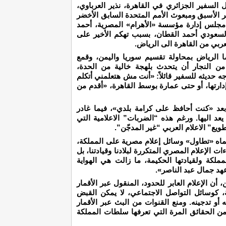
السفير الجزائري في القاهرة، نذير العرباوي،
 الأسبق ومبعوث الأمم المتحدة السابق الأخضر
 مجلس إدارة مؤسسة «الأهرام» المصرية، أحمد
 السعودي أحمد القطان، بسبب تهكم الأخير على
عربي من القاهرة الى الرياض.
ما الرياض بمحاولة تقسيم سوريا واليمن، وقمع
ن النجار أن يتحدث بلهجة خالية من الحدة،
وجه حديثه للسفير قائلاً: «أنت مش هتعلمني أتكلم
ارتها، أو حتى عمارة بوسط القاهرة، «أقدم من
 بعد «كنت أحافظ على كرامة بلدي»، فيما غادر
عد اليها. ورغم هذه “الضربات” الاعلامية التي
طويع” الاعلام العربي “غير المدجّن”.
سماه «تطاول» وسائل إعلام مصرية على المملكة،
ات الإعلام المصري المتكررة لبلادنا وقيادتنا، بل
لمملكة ولقيادتها الحكيمة، ما زالت هي الهواية
عهد جمال عبد الناصر».
ن الإعلام العابر للحدود، المنقول عبر الأقمار
، كوسائل التواصل الاجتماعي، لا يمكن القبض
و تدجينه. ومنع القنوات من البث عبر الأقمار
من الحقائق المرة التي تعرفها سلطات المملكة