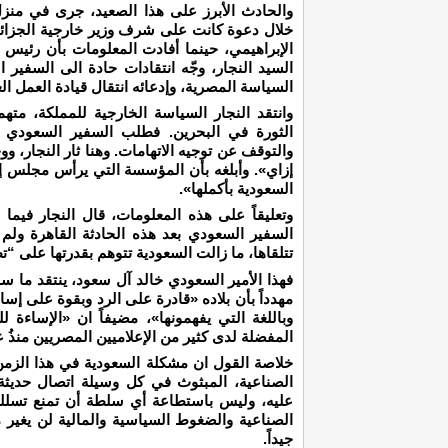
والحادث الأبرز على هذا الصعيد، جرى في منزل 
خلال دعوة كانت على شرف وزير خارجية الجزائر
الإبراهيمي، حينما أفادت المعلومات بأن رئيس
السيد النجار، وجّه انتقادات حادة الى السفير
السياسة المصرية، وإدعائه انتقال قيادة العمل ال
وانتقد النجار السياسة الخارجية للمملكة، مته
الثورة في البحرين. فطلب السفير السعودي م
والتوقف عن توجيه الاتهامات. وهنا ثار النجار، و
إزاي». وأبلغه بأن المؤسسة التي يرأس مجلس إد
السعودية بأكملها».
وتعليقاً على هذه المعلومات، قال النجار فيما
السفير السعودي بعد هذه الحادثة القاهرة ولم ي
تتلقاها، ما زالت السعودية تتوهم بقدرتها على “ت
فهذا الأمير السعودي خالد آل سعود، ينتقد ما 
مهدداً بأن بلاده «قادرة على الرد وبقوة على إساء
وباللغة التي يفهمونها»، مضيفاً ان «الإساءة ل
المفضلة لدى كثير من الإعلاميين المصريين منذُ 
خلاصة القول ان مشكلة السعودية في هذا الزمن، أ
الصناعية، المبثوث في كل وسيلة اتصال حديثة
عليه، وليس باستطاعة أي سلطة أن تمنع تسلله أ
الصناعية والضغوط السياسية والمالية لن يغير 
جيداً.