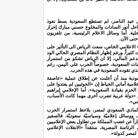
عبد الناصر، لم تستطع السعودية بسط نفوذ
حل أنور السادات والمخلوع حسني مبارك إحراز
. أما وسائل الاعلام الرئيسية، من تلفزيون
تى الآن.
ر» الاعلامي الخاص، سعت الرياض الى التأثير على
 كثيراً. ورغم إظهار النظام المصري الحالي الود
عم المالي، إلا ان الرياض تشكو من استمرار
اسات السعودية، خصوصاً الحرب على اليمن، رغم
ذي تقوده السعودية في هذه الحرب.
ودية منذ أن أعلنت عن إطلاق عملية «عاصفة
لامية أماني الخياط إن «الحوثيين لم يعتدوا على
حزم بقيادة السعودية». أما الإعلامي إبراهيم
«دولة عربية تضرب أخرى مهما كانت الأسباب،
ني».
المادي السعودي لمصر، يلاحظ استمرار الحرب
، ووسائل إعلاميّة وسياسيّة سعوديّة. فالسفير
اً عن غضب المملكة من تطاول بعض الإعلاميين
رئاسة المصرية، منتقداً «الانفلات الإعلامي
لمصر كدولة».