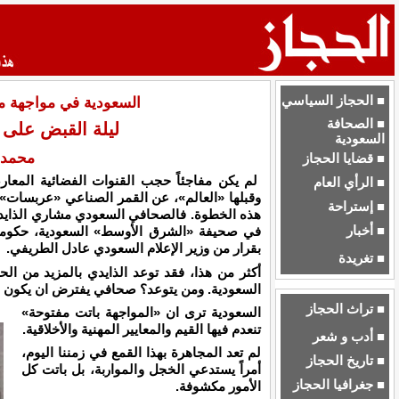
■ الحجاز السياسي
السعودية في مواجهة مف
■ الصحافة
ليلة القبض على 
السعودية
محمد 
■ قضايا الحجاز
لم يكن مفاجئاً حجب القنوات الفضائية المعارض
■ الرأي العام
وقبلها «العالم»، عن القمر الصناعي «عربسات».
■ إستراحة
هذه الخطوة. فالصحافي السعودي مشاري الذايدي 
■ أخبار
في صحيفة «الشرق الأوسط» السعودية، حكومته 
بقرار من وزير الإعلام السعودي عادل الطريفي.
■ تغريدة
أكثر من هذا، فقد توعد الذايدي بالمزيد من 
السعودية. ومن يتوعد؟ صحافي يفترض ان يكون أو
■ تراث الحجاز
السعودية ترى ان «المواجهة باتت مفتوحة»
تنعدم فيها القيم والمعايير المهنية والأخلاقية.
■ أدب و شعر
لم تعد المجاهرة بهذا القمع في زمننا اليوم،
■ تاريخ الحجاز
أمراً يستدعي الخجل والمواربة، بل باتت كل
■ جغرافيا الحجاز
الأمور مكشوفة.