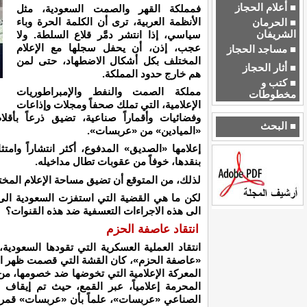
■ أعلام الحجاز
فمملكة القهر والصمت السعودية، مثل
الأنظمة العربية، ترى أن الكلمة الحرة وباء
■ الحرمان
الشريفان
سياسي، إذا انتشر دمَّر قلاع السلطة. ولا
عجب، إذن، أن يحفل سجلها مع الإعلام
■ مساجد الحجاز
المختلف بكل أشكال الاضطهاد، حتى لمن
■ أثار الحجاز
هم خارج حدود المملكة.
■ كتب و
مملكة الصمت والنفط والإمبراطوريات
مخطوطات
الإعلامية، التي تملك صحفاً ومجلات وإذاعات
وفضائيات وأقماراً صناعية، تضيق ذرعاً بأقل
■ البحث
«الميادين» من «عربسات».
إعلامها «الصديق» المدفوع، أكثر انتشاراً وامتث
بنقدها، خوفاً من عقوبات تطال مداخيله.
لذلك، من المتوقع أن تضيق مساحة الإعلام المخت
لكن ما هي القضية التي استفزت السعودية الى 
الى هذه الاجراءات التعسفية ضد هذه القنوات؟
انتقاد عاصفة الحزم
انتقاد العملية العسكرية التي تقودها السعو
«عاصفة الحزم»، كان القشة التي قصمت ظهر البع
المعركة الإعلامية التي تخوضها ضد خصومها، من 
المحرمة إعلامياً، عبر القمع، حيث تم إيقاف 
الصناعي «عربسات»، علماً بأن «عربسات» قمر 