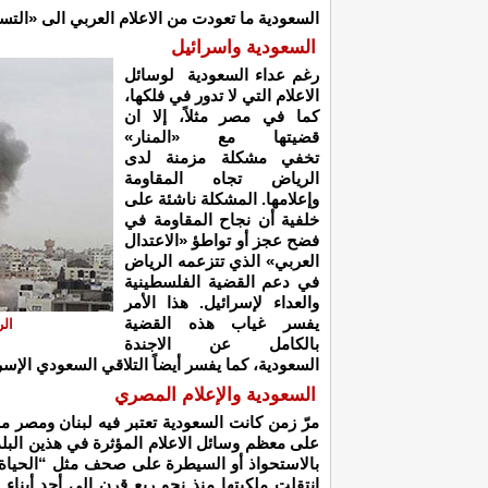
السعودية ما تعودت من الاعلام العربي الى «التس
السعودية واسرائيل
رغم عداء السعودية لوسائل
الاعلام التي لا تدور في فلكها،
كما في مصر مثلاً، إلا ان
قضيتها مع «المنار»
تخفي مشكلة مزمنة لدى
الرياض تجاه المقاومة
وإعلامها. المشكلة ناشئة على
خلفية أن نجاح المقاومة في
فضح عجز أو تواطؤ «الاعتدال
العربي» الذي تتزعمه الرياض
في دعم القضية الفلسطينية
والعداء لإسرائيل. هذا الأمر
يفسر غياب هذه القضية
الر
بالكامل عن الاجندة
السعودية، كما يفسر أيضاً التلاقي السعودي الإسر
السعودية والإعلام المصري
مرّ زمن كانت السعودية تعتبر فيه لبنان ومصر م
على معظم وسائل الاعلام المؤثرة في هذين البلدي
بالاستحواذ أو السيطرة على صحف مثل “الحياة”
انتقلت ملكيتها منذ نحو ربع قرن الى أحد أبناء ا