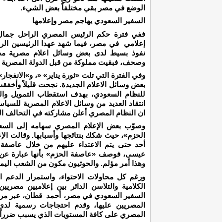
الوضع في مصر بقي مختلفاً بعض الشيء.
السفير السعودي يهاجم مصر وإعلامها
ففي فترة حكم الرئيس المصري الراحل جمال 
إعلامي في مصر، فيما شهد عهدا الرئيسين الرا
نفوذ بسيط لدى بعض وسائل اعلام مصرية محلية
وصحف، فبقيت مملوكة من قبل الدولة المصرية ح
وفي الفترة التي تلت «ثورة يناير» «، و»الانفجا
بعض وسائل الاعلام الجديدة. نجحت قليلاً وأخفقت
للنظام السعودي، بهدف استقطاب التمويل والد
انتقاد العديد من وسائل الاعلام المصرية للسي
ان النظام المصري أعلن مشاركته في التحالف ال
وصوّب بعض الإعلام المصري سهامه إلى السع
الحزم»، حيث شكك بنتائجها وأسبابها. وقالت الإع
أحد حتى يتم الاعتداء عليهم من خلال عاصفة ال
عيسى، فوصف «عاصفة الحزم» بأنها عبارة عن 
وهذا أمر مؤلم. والحوثيون مكون من الشعب اليم
ورغم كل محاولات الاحتواء، واستمرار الدعم 
الكلامية والتلاسن الدائر بين إعلاميين مصريين
السفير السعودي في مصر، أحمد قطان، عبر مرار
المصريين عليها، وقدم احتجاجات رسمية لدى ال
المصري على كافة المستويات الذي يسبب ضرراً 