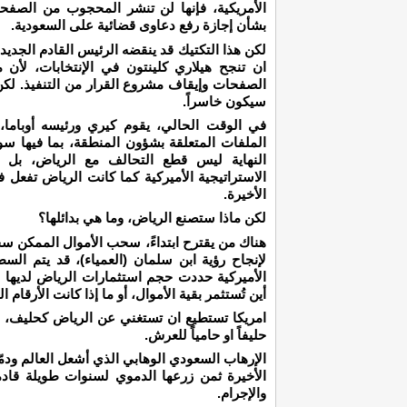
الأمريكية، فإنها لن تنشر المحجوب من الصف
بشأن إجازة رفع دعاوى قضائية على السعودية.
لكن هذا التكتيك قد ينقضه الرئيس القادم الجديد
ان تنجح هيلاري كلينتون في الإنتخابات، لأن
الصفحات وإيقاف مشروع القرار من التنفيذ. لكن
سيكون خاسراً.
في الوقت الحالي، يقوم كيري ورئيسه أوباما،
الملفات المتعلقة بشؤون المنطقة، بما فيها سو
النهاية ليس قطع التحالف مع الرياض، بل إع
الاستراتيجية الأميركية كما كانت الرياض تفعل
الأخيرة.
لكن ماذا ستصنع الرياض، وما هي بدائلها؟
هناك من يقترح ابتداءً، سحب الأموال الممكن سحب
لإنجاح رؤية ابن سلمان (العمياء)، قد يتم السط
أين تُستثمر بقية الأموال، أو ما إذا كانت الأرق
امريكا تستطيع ان تستغني عن الرياض كحليف، 
حليفاً او حامياً للعرش.
الإرهاب السعودي الوهابي الذي أشعل العالم ودمّر
الأخيرة ثمن زرعها الدموي لسنوات طويلة قاد
والإجرام.