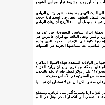
حات، وأنه لن يمرر مشروع قرار مجلس الشيوخ
 الى البيت الأبيض بعد بضعة أشهر. وتأمل الرياض
 من السهل التفاهم معها، في استمرارية حجب
 في حال وصل أوباما، فالأرجح أن رهان الرياض
 بعملية ابتزاز سياسي للسعودية، في عدد من
ريا واليمن وحتى العلاقة مع ايران. فالغرض في
ادتها كلية الى الإتجاه الصحيح الذي يخدم
 في الماضي، عدا مشاغبتها الجزئية في السنوات
ها من الولايات المتحدة. فهذه الأموال المدّخرة
و عليها بحجّة أو بأخرى. ومع ان وزارة الخزانة
الأميركية حددت حجم استثمارات الرياض لديها بنحو ١١٧ مليار دولار فقط، فإنه لا يعلم بالتحديد
ام المقدمة من السعودية في الأساس صحيحة.
وعلى مضض. لكن الرياض لا تستطيع ان تجد لها
 الدول، ارتدّ وسيرتدّ أكثر على الرياض، وستدفع
مة، قد تفضي الى انكسار لحكم أوغل في الدم