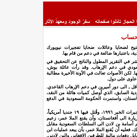
لحساب
يح لضحايا وعائلات ضحايا تفجيرات نيويورك
، باعتبارها ضالعة في دعم من قام بها.
ر في التقرير المطول والناتج عن التحقيق في
ودي في دعم الإرهاب. وقد رأت عائلة بوش،
ا. لكن الأصوات تعالت في الآونة الأخيرة مطالبة
دعاوى على دول.
قل ـ الى دور أميرين في دعم الإرهاب القاعدي.
ية السابق، الذي أوصل كميات هائلة من النقد،
غانستان، واستمرت الحكومة السعودية في الدفع
يبرر الأمراء ذلك الدعم بالتالي: حين وقعت تفجيرات الخبر ١٩٩٦، وقُتل فيها ١٩ جنديا أمريكياً،
رة الى أفغانستان، وأن يقنع الملا عمر، زعيم
لّم أسامة بن لادن الى السلطات السعودية مقابل
 فعليه أن يُقنع الملا عمر، بأن يبعد عمليات ابن
بل دفعات مالية للطرفين الافغاني والبن لادني.