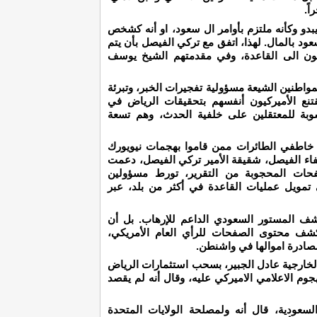
اً.
 يبدو وكأنه ملتزم بأوامر ال سعود، او أنه كشخص
ود بالمال. لهذا، اتفق مع تركي الفيصل بأن يتم
ون الى القاعدة، وفي مقدمتهم الشيخ يوسف
لمواطنين الشيعة مسؤولية تفجيرات الخبر، وتبرئة
 يقتنع الأميركيون أنفسهم بتحقيقات الرياض في
سوبة للمعتقلين على خلفية الحدث، وهم تسعة
م خاطفي الطائرات ممن قاموا بهجمات نيويورك
يفاء الفيصل، شقيقة الأمير تركي الفيصل، دعمت
صفحات المحجوبة من التقرير، تورط مسؤولين
مويل عمليات القاعدة في أكثر من بلد، عبر
شف المستور السعودي الداعم للإرهاب. بل أن
شف محتوى الصفحات للرأي العام الأمريكي،
مصادرة اموالها في واشنطن.
لخارجية عادل الجبير، بسحب استثمارات الرياض
لهجوم الاعلامي الاميركي عليه، وقال أنه لم يقصد
لسعودية، قال أنه ولمصلحة الولايات المتحدة