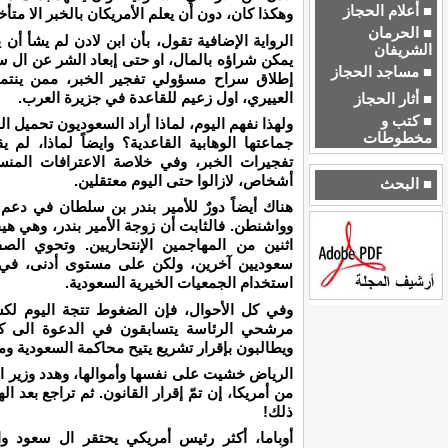
■ أعلام الحجاز
وهكذا كان، دون أن يعلم الأمريكان بالخبر الا متأخر
■ الحرمان
الرواية الإضافية تقول، بأن ابن لادن لم يشأ أن
الشريفان
يمكن شراؤه بالمال، او حتى إبعاد الشر عن ال سع
■ مساجد الحجاز
إطلاق سراح مسؤولي تفجير الخبر، ممن ينتم
العييري، اول زعيم للقاعدة في جزيرة العرب.
■ أثار الحجاز
■ كتب و
ولهذا نفهم اليوم، لماذا أراد السعوديون تحميل ا
مخطوطات
جماعتها الوهابية القاعدية؟ وايضاً لماذا، لم
تفجيرات الخبر، وفي خلاصة الاعترافات المن
أشخاص، لازالوا حتى اليوم معتقلين.
■ البحث
هناك أيضاً دورٌ للأمير بندر بن سلطان في دع
وواشنطن. فالثابت أن زوجة الأمير بندر، وهي ه
اثنين من المهاجمين الإنتحاريين. وتحوي ال
سعوديين آخرين، ولكن على مستوى أدنى، في ت
استخدام الجمعيات الخيرية السعودية.
وفي كل الأحوال، فإن الضغوط تتجة اليوم لك
مرشحي الرئاسة يتسابقون في الدعوة الى ك
ويطالبون بإقرار تشريع يتيح محاكمة السعودية و
الرياض خشيت على نفسها وأموالها، وهدد وزير ا
من أمريكا، إن تمّ إقرار القانون. ثم تراجع بعد ا
ذلك!
أوباما، أكثر رئيس أمريكي يحتقر ال سعود وا