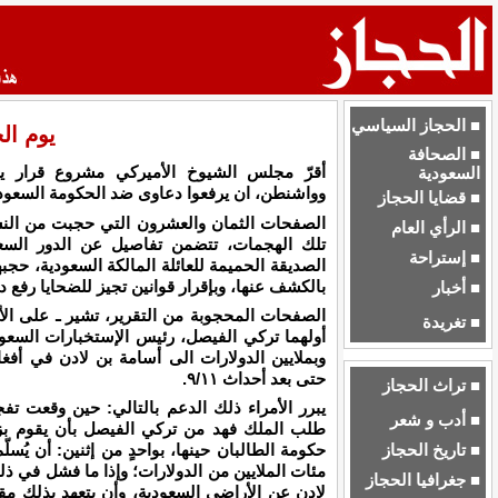
■ الحجاز السياسي
يوم ا
■ الصحافة
أقرّ مجلس الشيوخ الأميركي مشروع قرار يت
السعودية
وواشنطن، ان يرفعوا دعاوى ضد الحكومة السعودية
■ قضايا الحجاز
الصفحات الثمان والعشرون التي حجبت من النش
■ الرأي العام
تلك الهجمات، تتضمن تفاصيل عن الدور السع
■ إستراحة
الصديقة الحميمة للعائلة المالكة السعودية، حجبه
بالكشف عنها، وبإقرار قوانين تجيز للضحايا رفع 
■ أخبار
الصفحات المحجوبة من التقرير، تشير ـ على الأ
■ تغريدة
أولهما تركي الفيصل، رئيس الإستخبارات السعود
وبملايين الدولارات الى أسامة بن لادن في أف
حتى بعد أحداث ٩/١١.
■ تراث الحجاز
■ أدب و شعر
طلب الملك فهد من تركي الفيصل بأن يقوم بزيا
■ تاريخ الحجاز
حكومة الطالبان حينها، بواحدٍ من إثنين: أن يُس
مئات الملايين من الدولارات؛ وإذا ما فشل في ذلك،
■ جغرافيا الحجاز
لادن عن الأراضي السعودية، وأن يتعهد بذلك مقا