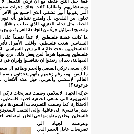
قمة جبل الثلج فقط، مع ان تركي الفيصل لا ي
ومستشاريهم. ولطالما كانت هناك دعوات سعود
التي يقولها انور عشقي الذي اجتمع هو الآخر
تعاون بين البلدين، بل وامتدح نتنياهو بأنه ق
الخط، مثل دحام العنزي، الذي طالب باغلاق الس
ولتصبح اسرائيل جزءً من الجامعة العربية، وتوجي
ما كانت قضية فلسطين إلا عبئاً نفسياً على آ
السياسي شعب فلسطين، وأغلب الأموال تأتي من 
الفلسطينيين تحت طائلة الترويض السياسي. لك
فلسطين وشعبها شرفاً لمن يفعل ذلك، نرى تهاف
الصهاينة، بعد ان رفضوا ان يتنافسوا وإيران في 
الآن يسعى تركي الفيصل والجبير وطاقم آل سعود
ما ليس لهم، رغم زعمهم بأنهم يتحدثون باسم ا
العالم الإسلامي والعربي، فهل هذه الأفعال
فرعونية؟!
حركة الجهاد الاسلامي وصفت تصريحات تركي الفيص
الصهيونية التي تسعى لتصفية قضية فلسطين، وف
الاحتلال)، كما وصفت التصريحات السعودية بأنها
بقدر ما تسيء إلى قائلها، وإلى الشعب السعودي
فلسطين، وطعن مقاومتها في الظهر لمصلحة العد
وتعرضت الجهاد الى
تصريحات عادل الجبير الذي