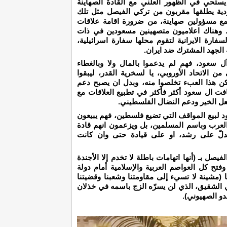
ستحي في الظهور العلني مع القادة الصهاينة
ية يطلقها مقربون من تركي الفيصل مثل تلك
 مع مسؤولين صهاينة، من ضرورة اقامة علاقات
وي. وهناك اعلاميون متصهينين مسعودين في ذات
فارة الايرانية لتقوم محلها سفارة اسرائيلية،
ه الجهد المشترك ضد ايران.
ل سعود، فهم لم يدعموا بالمال ولا وبالغطاء
الاتحاد الأوروبي، يا لسخرية القدر، ليبقوا
ن هذا العبء تخلصوا منه، وبدل ان يصبح دعم
ت ال سعود أكثر فأكثر في تطبيع العلاقات مع
فعل الخير ودعم النضال الفلسطيني.
 لبيع المواقف التي تضيع فلسطين، فهم يبيعون
لعرب وباسم المسلمين، بل ويزعمون انهم قادة
 تدلّ على رشد، او على قيادة حتى وان كانت
ل بـ (أنها اتهامات باطلة لا تخدم إلا الأجندة
تح كل العواصم العربية والإسلامية أمام دولة
 (مشينة لا تسيء إلى مقاومتنا وشعبنا وقضيتنا
 الشقيق، الذي لن يسرّه الزج باسمه في خذلان
و الصهيوني).