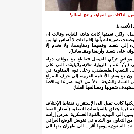
بل العلاقات مع الصهاينة واضح المعالم!
الأقصى).
 ولكن نغمتها كانت هادئة للغاية، وقالت ان
ووصفت تصريحاته بأنها (افتراءات لا أساس لها من
 إلى شعبنا وقضيتنا ومقاومتنا، ولا تخدم إلا
دوانه على شعبنا وأرضنا ومقدساتنا).
ن مواقف تركي الفيصل تتقاطع مع مواقف دولة
تبنّياً عمليا للرواية «الإسرائيلية»، التي على
لى الشعب الفلسطيني، وعلى قوى المقاومة في
اون مع بعض الأنظمة العربية، إلى حرف الصراع
ن السنة والشيعة، بدلاً من كونه صراعا وتناقضا
 يستهدف شعوبها ومصالحها العليا).
كنها كانت تميل الى الإستقرار، فنقاط الإختلاف
حة فيما يتعلق بالسياسات النفطية (أسعار النفط
ه يميل الى التهديد بالقوة العسكرية لفرض إرادته
 من التعاون مع الشاه في تقويض الوضع العراقي
نت السعودية يومها أقرب الى طهران منها الى