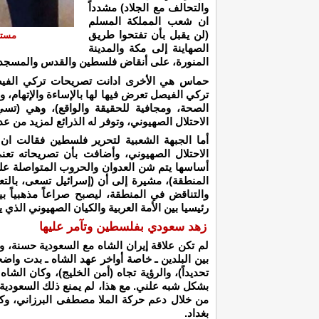
والتحالف مع الجلاد) مشدداً
ان شعب المملكة المسلم
(لن يقبل بأن تفتحوا طريق
مستق
الصهاينة إلى مكة والمدينة
المنورة، على أنقاض فلسطين والقدس والمسجد 
حماس هي الأخرى ادانت تصريحات تركي الفيصل،
تركي الفيصل تعرض فيها لها بالإساءة والإتهام، 
الصحة، ومجافية للحقيقة والواقع)، وهي (تسيء
الاحتلال الصهيوني، وتوفر له الذرائع لمزيد من ع
أما الجبهة الشعبية لتحرير فلسطين فقالت ا
الاحتلال الصهيوني، وأضافت بأن تصريحاته تعني (
أساسها يتم شن العدوان والحروب المتواصلة ع
المنطقة)، مشيرة إلى أن (إسرائيل تسعى، بالتع
والتناقض في المنطقة، ليصبح صراعاً مذهبياً بي
رئيسيا بين الأمة العربية والكيان الصهيوني الذي
زهد سعودي بفلسطين وتآمر عليها
لم تكن علاقة إيران الشاه مع السعودية حسنة، ول
بين البلدين ـ خاصة أواخر عهد الشاه ـ بدت واض
تحديداً)، والرؤية تجاه (أمن الخليج)، وكان الشا
بشكل شبه علني. مع هذا، لم يمنع ذلك السعودية
من خلال دعم حركة الملا مصطفى البرزاني، وكا
بغداد.