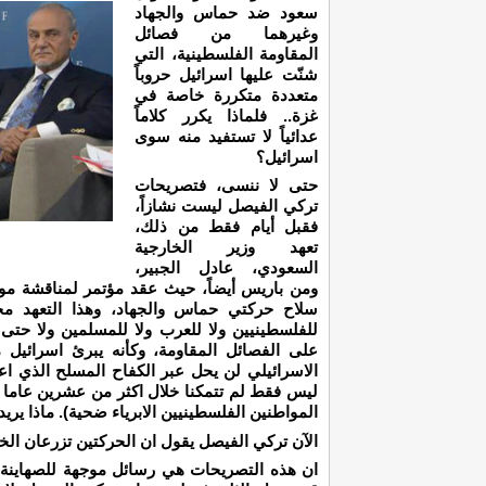
سعود ضد حماس والجهاد
وغيرهما من فصائل
المقاومة الفلسطينية، التي
شنّت عليها اسرائيل حروباً
متعددة متكررة خاصة في
غزة.. فلماذا يكرر كلاماً
عدائياً لا تستفيد منه سوى
اسرائيل؟
حتى لا ننسى، فتصريحات
تركي الفيصل ليست نشازاً،
فقبل أيام فقط من ذلك،
تعهد وزير الخارجية
السعودي، عادل الجبير،
ومن باريس أيضاً، حيث عقد مؤتمر لمناقشة موض
سلاح حركتي حماس والجهاد، وهذا التعهد مج
للفلسطينيين ولا للعرب ولا للمسلمين ولا حتى
على الفصائل المقاومة، وكأنه يبرئ اسرائيل م
الاسرائيلي لن يحل عبر الكفاح المسلح الذي اع
ليس فقط لم تتمكنا خلال اكثر من عشرين عاما 
المواطنين الفلسطينيين الابرياء ضحية). ماذا يريد
الآن تركي الفيصل يقول ان الحركتين تزرعان الخ
ان هذه التصريحات هي رسائل موجهة للصهاينة، 