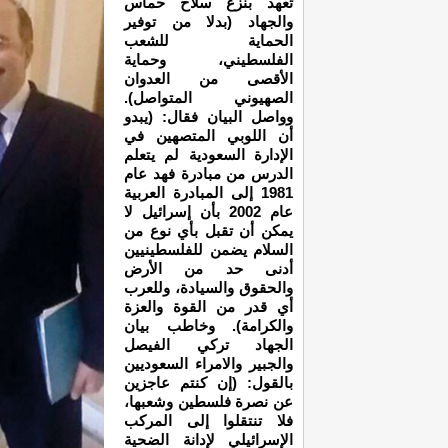
تعهد بنزع سلاح حماس
والجهاد (بدلا من توفير
الحماية للشعب
الفلسطيني، وحماية
الأقصى من العدوان
الصهيوني المتواصل).
وواصل البيان فقال: (يبدو
أن اللوبي المتصهين في
الإدارة السعودية لم يتعلم
الدرس من مبادرة فهد عام
1981 إلى المبادرة العربية
عام 2002 بأن إسرائيل لا
يمكن أن تقبل بأي نوع من
السلام يضمن للفلسطينيين
أدنى حد من الأرض
والحقوق والسيادة، وللعرب
أي قدر من القوة والعزة
والكرامة). وخاطب بيان
الجهاد تركي الفيصل
والجبير والامراء السعوديين
بالقول: (إن كنتم عاجزين
عن نصرة فلسطين وشعبها،
فلا تنتقلوا إلى المركب
الإسرائيلي لإدانة الضحية