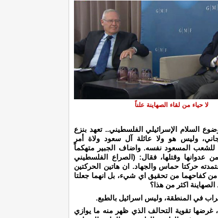
لا حياء من لقاء الصهاينة علناً
وع السلام الإسرائيلي الفلسطيني.. تعهد بنزع
اني، وليس هو ولا عائلة آل سعود ولاة أمر
 للشعب المسعود نفسه. واضاف الجبير متهكماً
ن عدوانها وقتلها، فقال: (الصراع الفلسطيني
تمدته حركتا حماس والجهاد. ان هاتين الحركتين
من كفاحهما من تحقيق اي شيء، بل انهما جعلتا
 الصهاينة اكثر من هذا؟
راب في المنطقة، وليس اسرائيل بالطبع.
غرضها تقوية التحالف الذي ظهر منه ما يوازي