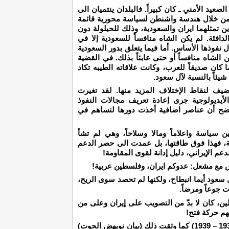
عيد الأمني ـ كان كبيراً. فالبلدان ينتميان الى
نها من خلال هندسة واشنطن لسياسة محورية قائمة
ين تمثلهما ايران والسعودية، وذلك للحيلولة دون
الدافئة. لم يكن الشاه منافساً للسعودية إلا في
 نفوذها الأساس. أما فيما يتعلق بدور السعودية
 الشاه منافساً أو حتى عابئاً بذلك. في القضية
 كان صديقاً للعرب، وكانت علاقاته الطيبه تكاد
يئاً بالنسبة لآل سعود.
ف لنقاط الإختلاف المزيد منها. لقد تغيرت
 الأيديولوجية جرى إعادة تعريف مجالات النفوذ
واضح أن عناصر اضافية أخذت دورها لتساهم في
سياسة واعلاماً ومالا وسلاحاً، وهي لم تشأ
ة، فهذا فوق طاقتها، بل عمدت الى حصر الدعم
عم الإيراني، دليل إدانة لقوى المقاومة!
س مع مشعل: عدوكم ايران، وفلسطين عربية!
سعود أيما انبطاح، ولكنها لم تحصد سوى الريح،
 جوعاً ومرضاً.
، كان لا بدّ من التصويب على إيران وعلى من
هم حركة فتح!
لقد باع ابن سعود الأب ثورة فلسطين الكبرى (1936 – 1939) كما وثقت ذلك (بيان نويهض الحوت)