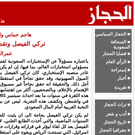
■ الحجاز السياسي
هاجم حماس وال
■ الصحافة
تركي الفيصل وتقدي
السعودية
عمرال
■ قضايا الحجاز
باعتباره مسؤولاً عن الإستخبارات السعودية لف
■ الرأي العام
مسؤولي استخبارات العالم، بما فيها، إن لم يكن
■ إستراحة
غادر منصبه الإستخباري، كان تركي الفيصل يح
■ أخبار
الميول الصهيونية، وقد حقق نجاحاً في استقط
أجل ذلك. والحقيقة انه حقق نجاحاً غير مسبوق ف
■ تغريدة
الإهتمام بالإعلام، وبالصحفيين، أكثر من اهتمامه
في واشنطن. وتكشف هذه التجربة، ليس عن بر
■ تراث الحجاز
النخبة الغربية أمام المال السعودي.
■ أدب و شعر
لم يكن تركي الفيصل بحاجة الى ان يثبت للصها
السنوات الماضية، والتي أخذت الطابع العلني، لا
■ تاريخ الحجاز
الفيصل بعد كل لقاء ليؤثر في قراراته وقرارات حك
■ جغرافيا الحجاز
اسرائيل، التي تستحث الرياض وبقوة على استعلان