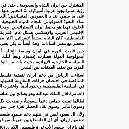
المشترك بين ايران الشاه والسعودية ـ حتى في الص
رؤية استراتيجية غربية/ أميركية، تمّ التعبير ع
على ما سمي آنئذ بـ (العمودين المتساندين) اللذ
تمدّد النفوذ السوفياتي باتجاه المياه الخليجية 
الخليج، فهذا هو محيط ايران الإستراتيجي، ومجال
الإقليمي العربي، والإسلامي بشكل عام، فلم يكن
الفلسطينية كان الشاه صديقاً لإسرائيل اكثر مما
تنحصر مع مصر السادات. وهذا أيضاً لم يكن يعني ش
حين قامت الثورة في ايران وسقط الشاه، أضي
أيديولوجية الدولة فصارت (دينية)، وتبعاً لتلك
للسياسة الخارجية الإيرانية، بحيث بات من ال
المزيد من تعقيد العلاقات بين البلدين.
استاءت الرياض من دعم ايران لقضية فلسطين 
المنافسة في احتضان حركات المقاومة للصهاين
في السلطة الفلسطينية وبحدود أيضاً. واعتبرت الد
ذات مرة قال الملك عبدالله وهو يصالح بين عبا
لطالما تمنت حماس دعماً سعودياً، وانبطحت لآل 
وسوى التآمر، وسوى بقاء الحصار لغزة حتى تموت
ولأن آل سعود ليس في نيتهم دعم صمود فلسطين
تدعمهم ايران، أي كل الفلسطينيين تقريباً بمن في