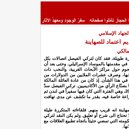
جهاد الإسلامي
م اعتماد للصهاينة
مالكي
ترة طويلة، فقد كان لتركي الفيصل اتصالات بكل
 في مقدمتها بالموساد الإسرائيلي. وحتى بعد أن
وم حول مراكز الأبحاث الغربية، والنخب ذات
ابها، وصرف عشرات الملايين من الدولارات من
ي هذا الشأن. إذ كان من عادة العائلة المالكة
ا بصنّاع الرأي من الأكاديميين. تركي الفيصل سدّ
هذه الثغرة في سنوات ما بعد احداث سبتمبر 2001، وهي الفترة التي كان فيها سفيراً في لندن ثم
اعة خاصة فيه، بقدر ما تكشف عن مدى تهافت
ينة انه قريب منهم. فلقاءاته المتكررة طيلة
 تحتاج الى شرح أو تعليق. ولم يكن النقد لتركي
ومته التي تمضي حثيثاً باتجاه تطبيع العلاقات مع
ها.