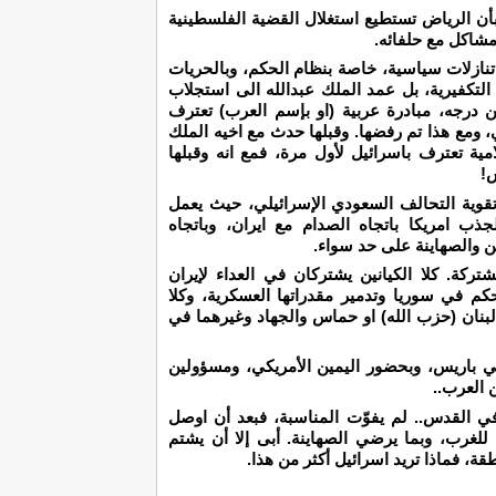
أن الرياض تستطيع استغلال القضية الفلسطينية
مشاكل مع حلفائه.
 لم يقدم آل سعود تنازلات سياسية، خاصة بنظام الحكم، وبالحريات
ة التكفيرية، بل عمد الملك عبدالله الى استجلاب
 درجه، مبادرة عربية (او بإسم العرب) تعترف
، ومع هذا تم رفضها. وقبلها حدث مع اخيه الملك
رة استسلامية تعترف باسرائيل لأول مرة، فمع انه وقبلها
س!
تقوية التحالف السعودي الإسرائيلي، حيث يعمل
ذب امريكا باتجاه الصدام مع ايران، وباتجاه
ن والصهاينة على حد سواء.
كة. كلا الكيانين يشتركان في العداء لإيران
حكم في سوريا وتدمير مقدراتها العسكرية، وكلا
لبنان (حزب الله) او حماس والجهاد وغيرهما في
في باريس، وبحضور اليمين الأمريكي، ومسؤولين
العرب..
 في القدس.. لم يفوّت المناسبة، فبعد أن اوصل
للغرب، وبما يرضي الصهاينة. أبى إلا أن يشتم
ة، فماذا تريد اسرائيل أكثر من هذا.