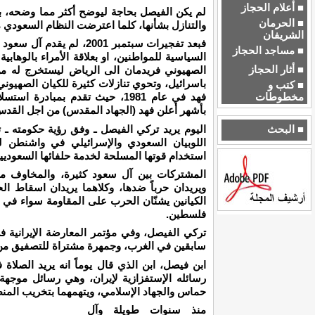
■ أعلام الحجاز
لم يكن الفيصل بحاجة ليوضح أكثر مما وضحه، ب
■ الحرمان
والتنازل بشأنها، كلما اعترضت النظام السعودي 
الشريفان
فبعد تفجيرات سبتمبر 2001،
■ مساجد الحجاز
السياسية للمواطنين، او بعلاقة الأمراء بالوهابي
■ أثار الحجاز
الصهيوني فريدمان الى الرياض ليستخرج له من
باسرائيل، وتحوي تنازلات كثيرة للكيان الصهيوني
■ كتب و
مخطوطات
فهد في عام 1981، حيث تقدم بمباد
بأشهر أعلن فهد (الجهاد المقدس) من اجل القد
اليوم يريد تركي الفيصل ـ وفق رؤية حكومته ـ 
■ البحث
اللوبيان السعودي والإسرائيلي في واشنطن لج
استخدام قوتها المسلحة لخدمة حلفائها السعوديي
المشتركات بين آل سعود كثيرة، والمخاوف مشتر
ويريدان حرباً ضدها، وكلاهما يريدان اسقاط ال
الكيانين يشنّان الحرب على المقاومة سواء في 
فلسطين.
تركي الفيصل، وفي مؤتمر المعارضة الإيرانية 
سابقين في الغرب، وجمهرة مشتراة للتصفيق من 
ابن فيصل، ابن الذي قال يوماً انه يريد الصلاة
رسائله الإستفزازية لإيران، وهي رسائل موجهة 
حماس والجهاد الإسلامي، ويتهمهما بتخريب المنطق
منذ سنوات طويلة وآل