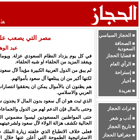
■ الحجاز السياسي
مصر التي يصعب عل
■ الصحافة
عبد الو
السعودية
■ قضايا الحجاز
في كل يوم يزداد النظام السعودي عزلة. ويوما 
ويفقد المزيد من الحلفاء او شبه الحلفاء.
■ الرأي العام
لم يبق من الدول العربية الكبيرة مؤيداً لآل سعود 
■ إستراحة
لكنها أكبر من ان يبتلعها آل سعود بأموالهم.
■ أخبار
هم يظنون ان بالأموال يمكن ان يحققوا انتصار
■ تغريدة
العربي والاسلامي.
الذي ثبت هو ان آل سعود بدون المال لا يجدون نص
■ تراث الحجاز
وحتى بالمال فإن الدعم لهم من الدول والجماع
حتى المواطنين المسعودين ليسوا مضموني الولاء
■ أدب و شعر
الحالية تكشف هزالة الولاء لآل سعود ولشرعيته
■ تاريخ الحجاز
فعلى خلاف الانطباع الذي خلفته زيارة الملك
■ جغرافيا الحجاز
الاستراتيجية الطموحة التي أعلن عنها خلال ا