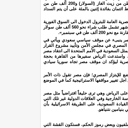
شهرياً أي 700 ألف طن عبارة عن 400 ألف طن من زيت الغاز (السولار) و200 ألف طن من
ك بخط ائتمان بفائدة إثنين بالمئة على أن يتم السداد
رية العامة للبترول الدخول الى السوق الفورية
«لتغطية الفجوة معلنة عن أكبر مناقصة لها في أشهر تشمل طلب شراء نحو 560 ألف طن سولار
ف طن في سبتمبر».
 مصر ينبىء عن موقف سياسي سعودي ويأتي في
المصري في مجلس الأمن وتأييد مشروع القرار
مثل السعودية في الأمم المتحدة الى انتقاد مصر
، واستدعت الرياض سفيرها من القاهرة بحجة
صرية ليؤكد ان موقف مصر تجاه سوريا سيادي
ع للإبتزاز المصري؛ فإن مصر تقول ذات الأمر
ن اجل تغيير مواقفها الاستراتيجية كما في الموضع
على الرياض وهي ترى حليفاً افتراضياً مثل مصر
سة الخارجية وفي العلاقات الدولية غير تلك التي
قيادة السعودية، على الطريقة الاسرائيلية بأن
بنيامين نتنياهو.
سلفيون وبعض رموز الحكم، فستكون القشة التي