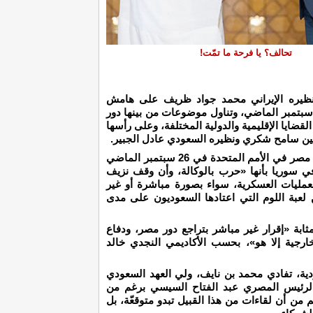
تحالف؟ يا فرحة ما تمّت!
 نظيره الإيراني محمد جواد ظريف على هامش
تماعات الجمعية العامة للأمم المتحدة في 23 سبتمبر الماضي، وتناول موضوعات من بينها دور
لقضايا الإقليمية والدولية المختلفة، وعلى رأسها
بين سامح شكري ونظيره السعودي عادل الجبير.
من جهة ثانية، كانت كلمة عمرو أبو العطا، سفير مصر في الأمم المتحدة في 26 سبتمبر الماضي
ي سوريا بأنها «حرب بالوكالة، وأن وقف نزيف
عمليات العسكرية، سواء بصورة مباشرة أو غير
لعبة اللوم التي اعتادها السعوديون على مدى
بة «إقرار غير مباشر بتراجع دور مصر، ودفاع
ارجية إلا هو»، بحسب الأكاديمي النجدي خالد
ية، تفادي محمد بن نايف، ولي العهد السعودي
 الرئيس المصري عبد الفتاح السيسي برغم من
من أن لقاءات من هذا القبيل تبدو متوقعّة، بل