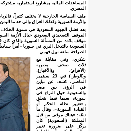
المساعدات المالية بمشاريع استثمارية مشتركة،
المصري.
ملف السياسة الخارجية لا يختلف كثيراً، فالريا
والأزمة السورية وكذلك العراق والى حد ما اليمن.
بعد فشل الجهود السعودية في تسوية الخلاف ا
الموقف التصعيدي السعودي حيال الأزمة السو
السعودية بالتدخل البري في سوريا «أمراً سيادي
الصراحة سلفه نبيل فهمي.
شكري، وفي مقابلة مع
ثلاث صحف مصرية
(الأهرام)، و(الأخبار)،
و(الوطن) في 23 سبتمبر
الماضي، كشف عن تباين
في الرؤى بين مصر
والسعودية حول النزاع في
سورية، سيما فيما يتعلق
بـ»تغيير نظام الحكم أو
القيادة السورية»، وقال ما
نصّه: «هناك موقف من قبل
المملكة (السعودية) كان
يركّز على ضرورة تغيير