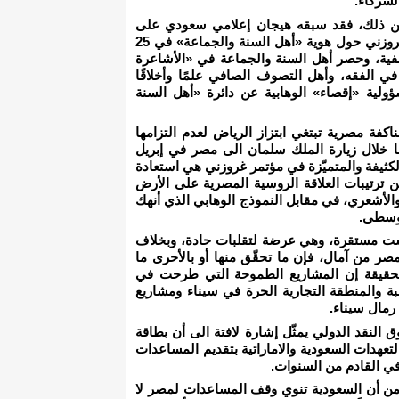
لشركاء.
من ذلك، فقد سبقه هيجان إعلامي سعودي على
خلفية مشاركة وفد رفيع من الأزهر في مؤتمر غروزني حول هوية «أهل السنة والجماعة» في 25
ية، وحصر أهل السنة والجماعة في «الأشاعرة
 في الفقه، وأهل التصوف الصافي علمًا وأخلاقًا
سؤولية «إقصاء» الوهابية عن دائرة «أهل السنة
فة مصرية تبتغي ابتزاز الرياض لعدم التزامها
ا خلال زيارة الملك سلمان الى مصر في إبريل
لكثيفة والمتميّزة في مؤتمر غروزني هي استعادة
من ترتيبات العلاقة الروسية المصرية على الأرض
والأشعري، في مقابل النموذج الوهابي الذي أنهك
لوسطى.
ليست مستقرة، وهي عرضة لتقلبات حادة، وبخلاف
صر من آمال، فإن ما تحقّق منها أو بالأحرى ما
حقيقة إن المشاريع الطموحة التي طرحت في
ة والمنطقة التجارية الحرة في سيناء ومشاريع
رمال سيناء.
ر دولار من صندوق النقد الدولي يمثّل إشارة لافتة الى أن بطاقة
لتعهدات السعودية والاماراتية بتقديم المساعدات
في القادم من السنوات.
م من أن السعودية تنوي وقف المساعدات لمصر لا