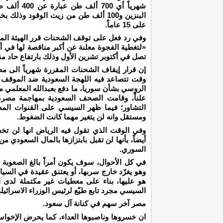
البنزين و100 ألف طن من زيت الوقود وذل
على 15 عاماً.
وفي رد فعل على توقف الشحنات قرر الهيئة المص
تصل في أكتوبر تشرين الأول وذلك بارتفاع حاد مقارنة مع نحو 200 أل
إن قرار إيقاف الشحنات المقررة شهرياً الى
وقت تتصاعد فيه اللهجة السعودية ضد الموقف 
الروسي بشأن سوريا، ما دفع بعبدالله المعلمي م
علناً، وقامت الصحف السعودية بمهاجمة مصر
التشاور؛ فيما ظهر السيسي على القنوات الم
ومستقل وانه لن يتغير مهما كانت الضغوط.
وفي الوقت الذي تقول فيه الرياض انها لن تخض
أيضاً، بأنها لن تقبل بابتزازها بالمال السعودي م
السوري.
في كل الأحوال، سوف يكون أمراً بالغ الصعوبة 
وهو يغرّد خارج سربها، أو يعتنق عقيدة في السيا
هو عليها، بناء على معطيات غير مكتملة لدى ال
السيسي مجرد تابع طيّع لرئيس الوزراء الاسرائيلي 
مصر آخر سهم في كنانة آل سعود.
ان خسروها وناصبوها العداء، كما يحرض الإخوا