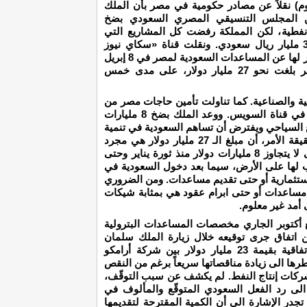
وم) نقلاً عن مصادر حكومية في مصر بأن الملك
ن المجلس التنسيقي المصري السعودي بضخ
فطية، لكن المملكة رفضت كل المشاريع التي
قدمتها الحكومة المصرية كاستثمارات لمبلغ 30 مليار ريال سعودي. ونقلت قناة «سكاي نيوز
عربية» التي تبث من أبو ظبي بالإمارات في تقرير لها عن المساعدات السعودية لمصر في 8 إبريل
2016، بأن قيمة استثمارات السعودية في مصر بلغت نحو 27 مليار دولار، على مدى خمس
ة والصناعية. كما تناولت تأمين حاجات مصر من
الوقود لمدة خمس سنوات وكذلك حركة النقل في قناة السويس. ووعد الملك بضخ 8 مليارات
 السياحي ويفترض أن تساهم السعودية في تنمية
بعض الموانىء والمنشآت التجارية. ولكن في حقيقة الأمر، أن مبلغ الـ 27 مليار دولار هي مجرد
أرقام لا واقع لها، وإن ما حصلت عليه مصر حتى لا يتجاوز 8 مليارات دولار منذ ثورة يناير وحتى
ب لها على الأرض، سيما بعد دخول السعودية في
ستثمارية أو حتى تقديم مساعدات. ومن الضروري
ن مساعدات أو حتى ابرام عقود هي بمثابة شيكات
أمد غير معلوم.
أكتوبر الجاري مخصصات المساعدات البترولية
فاق جرى توقيعه خلال زيارة الملك سلمان
لمصر وبمعدل 700 ألف طن شهرياً بموجب اتفاقية بقيمة 23 مليار دولار بين شركة أرامكو
طرها الى زيادة مناقصاتها سريعاً برغم من النقص
لشركات إنتاج النفط. لم يكشف عن سبب التوقّف،
الى رد الفعل السعودي المتوقّع والمألوف في
تجدر الإشارة الى أن الكمية المقترحة لتقديمها