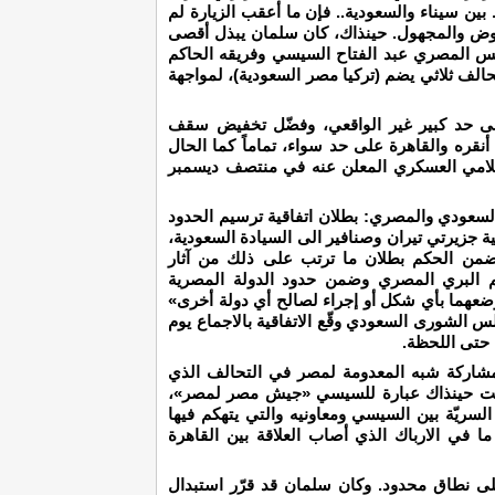
بين سيناء والسعودية.. فإن ما أعقب الزيارة لم
غموض والمجهول. حينذاك، كان سلمان يبذل أقصى
رئيس المصري عبد الفتاح السيسي وفريقه الحاكم
تحالف ثلاثي يضم (تركيا مصر السعودية)، لمواجهة
ى حد كبير غير الواقعي، وفضّل تخفيض سقف
 أنقره والقاهرة على حد سواء، تماماً كما الحال
سلامي العسكري المعلن عنه في منتصف ديسمبر
سعودي والمصري: بطلان اتفاقية ترسيم الحدود
 جزيرتي تيران وصنافير الى السيادة السعودية،
يونيو الماضي. وتضمن الحكم بطلان ما ترتب على ذلك من آثار
يم البري المصري وضمن حدود الدولة المصرية
وضعهما بأي شكل أو إجراء لصالح أي دولة أخرى»
الشورى السعودي وقّع الاتفاقية بالاجماع يوم
مشاركة شبه المعدومة لمصر في التحالف الذي
شحت حينذاك عبارة للسيسي «جيش مصر لمصر»،
لسريّة بين السيسي ومعاونيه والتي يتهكم فيها
 في الارباك الذي أصاب العلاقة بين القاهرة
 على نطاق محدود. وكان سلمان قد قرّر استبدال