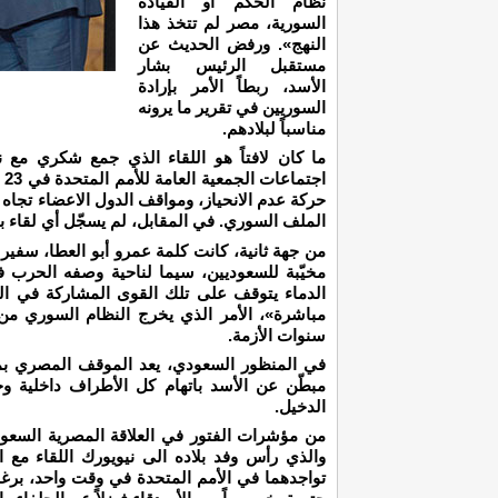
نظام الحكم أو القيادة
السورية، مصر لم تتخذ هذا
النهج». ورفض الحديث عن
مستقبل الرئيس بشار
الأسد، ربطاً الأمر بإرادة
السوريين في تقرير ما يرونه
مناسباً لبلادهم.
ما كان لافتاً هو اللقاء الذي جمع شكري مع
اج
حركة عدم الانحياز، ومواقف الدول الاعضاء تجاه ا
الملف السوري. في المقابل، لم يسجّل أي لقاء 
مخيّبة للسعوديين، سيما لناحية وصفه الحرب ف
الدماء يتوقف على تلك القوى المشاركة في ال
مباشرة»، الأمر الذي يخرج النظام السوري من 
سنوات الأزمة.
في المنظور السعودي، يعد الموقف المصري بمثا
مبطّن عن الأسد باتهام كل الأطراف داخلية وخ
الدخيل.
من مؤشرات الفتور في العلاقة المصرية السعود
والذي رأس وفد بلاده الى نيويورك اللقاء مع
تواجدهما في الأمم المتحدة في وقت واحد، برغم 