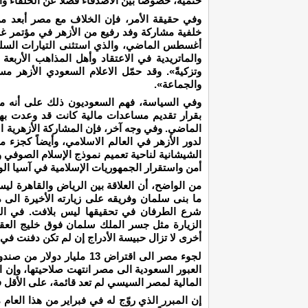
حتمية، خصوصاً بين الأصدقاء فضلاً عن الحلفاء وا
وفي حقيقة الأمر، فإن الخلاف مع مصر أبعد 
أغسطس الماضي، والذي استثنى التيارات السلف
والماتريدية في الاعتقاد وأهل المذاهب الأربعة
وتزكيةً». وقد حمّل الاعلام السعودي الأزهر م
والجماعة».
وفي السياسة، فهم السعوديون ذلك على أنه مناك
بقرار تقديم مساعدات مالية كانت قد وعدت به
الماضي. وفي وجه آخر، فإن المشاركة الأزهرية ا
لدور الأزهر في العالم الاسلامي، وأيضاً كجزء 
الشيشانية لناحية تعميم نموذج الإسلام الصوفي 
أمن واستقرار الجمهوريات الإسلامية في آسيا ا
من الواضح، أن العلاقة بين الرياض والقاهرة 
ما بنى سلمان وفريقه على زيارته الأخيرة الى م
شرع الطرفان في تحقيقها ليس بلافت. في ال
الزيارة مثل جسر الملك سلمان فوق خليج العقب
أخرى لا تزال حبيسة الأدراج إن لم تكن دفنت في 
لجوء مصر الى اقتراض 13 مليا
العبور السعودية الى مصر انتهت صلاحيتها، وإن ا
المالية لمصر السيسي لم تعد قائمة، على الأقل 
إن المبرر الذي روّج له في فبراير من هذا العا