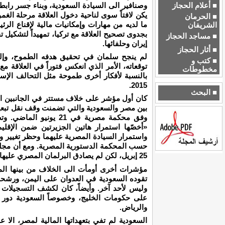
وصنافير الى السيادة السعودية، وبناء جسر رابط 
■ أعلام الحجاز
يكن لافتاً سوى لناحية دخول العلاقة مرحلة ال
■ الحرمان
ما لديه من مهارات وإمكانيات مالية لإقناع ال
الشريفان
بجدوى تصحيح العلاقة مع تركيا، تمهيداً لتشكيل 
■ مساجد الحجاز
إيران وحلفائها.
■ أثار الحجاز
لم ينجح سلمان في تحقيق هدفه الطموح، وإل
■ كتب و
توقعاته، الأمر الذي انعكس فتوراً في العلاقة مع
مخطوطات
بالنسبة لأفكار أخرى طموحة مثل التحالف الإ
2015.
■ البحث
كان أول مؤشر على خلاف مستتر في الجانبين ال
بين مصر والسعودية والتي تضمنت وقف نقل تبعية
وفق محكمة مصرية في 21 
«أخصّها استمرار هاتين الجزيرتين ضمن الإقل
واستمرار السيادة المصرية عليهما وحظر تغيير 
حسب المحكمة الدستورية المصرية. ومع أن مجلس 
25 إبريل، لكن لم يصادق البرلمان المصري عليها حتى اللحظة.
مؤشرات أخرى أومأت الى الخلاف من بينها ال
تقوده السعودية في العدوان على اليمن، ور
وليس لأحد آخر. وأيضاً، كان لكشف التسجيلات ا
على حكومات الخليج، وخصوصاً السعودية دور ما
والرياض.
السعودية لم تفي بتعهداتها المالية لمصر، الا