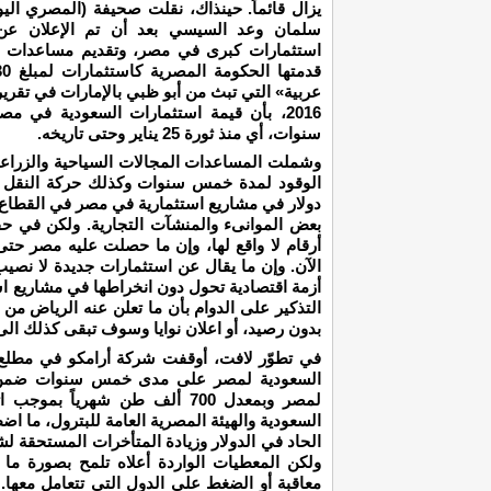
يزال قائماً. حينذاك، نقلت صحيفة (المصري الي
سلمان وعد السيسي بعد أن تم الإعلان ع
استثمارات كبرى في مصر، وتقديم مساعدات ن
سنوات، أي منذ ثورة 25 يناير وحتى تاريخه.
وشملت المساعدات المجالات السياحية والزراعي
دولار في مشاريع استثمارية في مصر في القطاع
الآن. وإن ما يقال عن استثمارات جديدة لا نصي
أزمة اقتصادية تحول دون انخراطها في مشاريع ا
التذكير على الدوام بأن ما تعلن عنه الرياض م
بدون رصيد، أو اعلان نوايا وسوف تبقى كذلك الى 
في تطوّر لافت، أوقفت شركة أرامكو في مطلع 
السعودية لمصر على مدى خمس سنوات ضمن ات
السعودية والهيئة المصرية العامة للبترول، ما اض
الحاد في الدولار وزيادة المتأخرات المستحقة 
ولكن المعطيات الواردة أعلاه تلمح بصورة ما 
معاقبة أو الضغط على الدول التي تتعامل معها. 