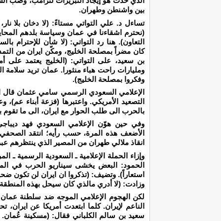
الذي حدث هو إيجاد التبريرات لترامب، وصب الشت
بين واشنطن وطهران.
تساءل د. علي التواتي مستاءً: (لا دخان بلا نا
(نحترم اشقاءنا في عمان وسياسة بلدهم المحاي
التعاون). هنا رد التواتي: (لا شأن للإحترام ب
كان مضراً بمصلحة الخليج، ومكّن ايران من التمد
بن سعيد، على التواتي: (الخليج يعتمد على أم
ومليارات راحت هباء منثورا. عمان تريد سلامة ال
وفكروا بمصلحة الخليج).
الإعلامي السعودي الرسمي سامي عثمان قال ان
التصعيد الأمريكي. واعتبرها (فزعة أبناء عم)، و
بالحرب الى طلب الحوار مع ايران، الى ما تقوم به
وفي حين هوّن الإعلامي السعودي فهد ديباجي
الأضعف هذه المرة، حسب رأيه؛ انتقد الصحفي
انقاذ ملالي طهران من المصير الذي ينتظرهم عبر
وإزاء الحملة الإعلامية ـ السعودية الرسمية ـ ال
الحمود: البعض يخشى سيناريو الحرب في المن
استعاراً). وتضيف: (تذكروا ان ايران لن تكون ضحية
وزادت: (لا أدري مالذي كان سيحل بهذه المنطقة ا
لكن الهجوم الإعلامي الموجه ضد سلطنة عمان 
الناعم لإيران. كلما ابتعدت أمريكا عن ايران، ت
سعيد بن سالم الكلباني فقال: (مسكينة عُمان.