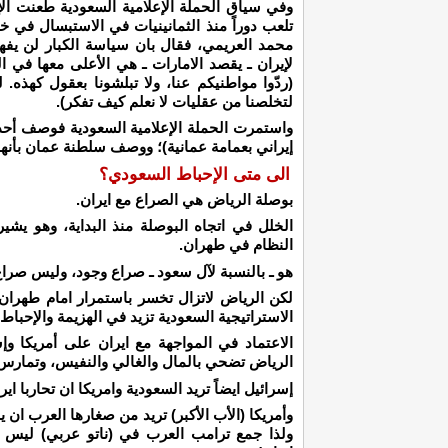
وفي سياق الحملة الإعلامية السعودية طعنت ال
تلعب دوراً منذ الثمانينيات في الاستبسال في خ
محمد العريمي، فقال بان سياسة الكبار لن يفهمها
لإيران ـ يقصد الامارات ـ هي الأعلى معها في ا
(ردّوا مواطنيكم عنا، ولا تبلشونا بعقول كهذه.
لتخلصنا من عقليات لا نعلم كيف تفكر).
واستمرت الحملة الإعلامية السعودية فوصف أحده
إيراني بعمامة عمانية)؛ ووصف سلطنة عمان بأنها (دُ
الى متى الإحباط السعودي؟
بوصلة الرياض هي الصراع مع ايران.
الخلل في اتجاه البوصلة منذ البداية، وهو يشي
النظام في طهران.
هو ـ بالنسبة لآل سعود ـ صراع وجود، وليس صراع 
لكن الرياض لاتزال تخسر باستمرار امام طهران، 
الاستراتيجية السعودية تزيد في الهزيمة والإحباط.
الاعتماد في المواجهة مع ايران على أمريكا وإ
الرياض تضحي بالمال والغالي والنفيس، وتمارس
إسرائيل ايضاً تريد السعودية وامريكا ان تحاربا ايرا
وأمريكا (الأب الأكبر) تريد من صغارها العرب ان يحا
ولذا جمع ترامب العرب في (ناتو عربي) ليس 