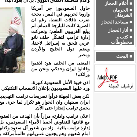
وعدم مناقشة الاتفاق النووي، بل ان يعود اليه!
■ أعلام الحجاز
حاول السعوديون جر أمريكا
■ الحرمان
واروبا لحربهم في اليمن، بحجة
الشريفان
ضرب ناقلات النفط، رغم ان
■ مساجد الحجاز
الضربة كانت للبارجة الدمام. لم
■ أثار الحجاز
يبلع الغربيون الطعم؛ وتحركت
■ كتب و
إدارة ترامب لتشكّل حلف ناتو
مخطوطات
عربي تلحق به إسرائيل لاحقا،
ويضم دول الخليج والأردن
ومصر.
■ البحث
المعنى من الحلف هو: اذهبوا
وقاتلوا ايران وحدكم، ونحن من
ورائكم!
اذن خيبة الأمل السعودية كبيرة،
ورد عليها السعوديون بإعلان الانسحاب التكتيكي
لكن بعض الجهلة قرأوا تصريحات ترامب التهديدية 
ايران سينهار، وان الحوار هو تكرار لما جرى مع
يحقق ترامب إنجازا حتى الآن.
اعلان ترامب وادارته مراراً بأن الهدف من العق
مع قادتها للتفاوض أحبط الأمراء السعوديين، ب
إدارة ترامب باقية ـ زاد من شعور آل سعود وكتابه
امام شعبهم وهم يجدون عنترياتهم «المتأمركة» بلا