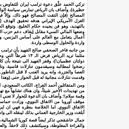
تركي الحمد علّق دعوة ترامب ايران للتفاوض بع
حظيرة)، وأضاف بان الرياض تمارس سياسة الواقع 
المصالح (فإن التقت المصالح فهو ذاك، وإلاّ ف
الغزل الأمريكي الإيراني هدفه تحقيق الهدف (و
بالتهديد، وهو فن يجيده حكام الخليج. وتوقع 
وضعها المالي السيء مقابل إيقاف دعم حزب الله
أعمال يتعامل مع العالم على أساس البزنس، 
واردة والحلول الوسطى واردة.
مثلما تريد الرياض فرض
دولتان عظميان!)، وقفز الفهيد الى نتيجة بأن كلا
رضخوا لمطالبه وسيقدمون تنازلات قاسية. وتا
العصا والجزرة، وانه يريد العنب لا قتل الناطور
وقدمت تنازلات مجانية له قبل الحوار حتى (وهذا 
ومن المتفائلين أحمد الفراج، الكاتب السعودي، 
من تهديدات الأخير شيئاً، وان هناك تشابهاً مع ت
وقمة سلام!؛ وأضاف بان الدعوة للحوار لا تعني ان
موقف أوروبا من الاتفاق النووي، وزادت حماست
الاتفاق النووي. اما الخلاصة بنظره فهي ان 
أبلغت وزير الخارجية العماني بذلك لينقله الى وا
جمال خاشقجي تذكر ايضاً قصة كوريا الشمالية،
والقراءة المغلوطة، وسيكتشف ذلك لاحقاً. وال