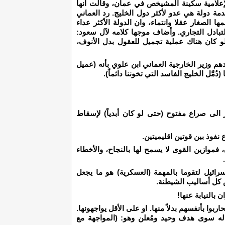
إعلامية سكينة المشيخص في عمان، وقالت انها
دمة دولة هي عدو لأكثر دول الخليج. رد العماني
 الصغار عقلا وانتماء، وان الدولة الأكثر عداء
لتبادل التجاري. وأضاف موجها كلامه لآل سعود:
 لو كان هناك عملية تجميل للعقول بدل الأنوف،
م وزير الخارجية العماني ابن علوي بأنه (عميل
مَّل الخليج الفاسد التي تخوننا دائماً).
ر الى صراع مفتوح (حتى لو كان أبدياً) لإسقاط
نفوذ بين قوتين اقليميتين.
فموازين القوى لا يسمح لها بالنجاح، والأخطاء
سرائيل لتقوما بالمهمة (العسكرية) هو ما يجعل
 كل أساليب الشيطنة.
ن بالنيابة عنها!
ربوا بأنفسهم بدلاً منها. او على الأقل يواجهونها.
له سوى هدف وحيد ومُعلن وهو: (المواجهة مع