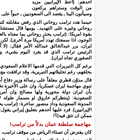
أحدهم: (اعط الإيرانيين مزيد
من الوقت وستراهم يركعون
وسيأتون الينا ـ يقصد الى السعوديين ـ حبواً على
حينما هدد ترامب روحاني الذي رفض مقابلته لثما
روحاني وغيره على التهديد.. يومها قال مستشار ا
بقوة امريكا: (ترامب يحذر روحاني بما معناه ب
الوجود، اذا سمعتك تهدد أمريكا مرة أخرى). لكن 
ايران، برر عبدالخالق عبدالله الأمر فقال: (لا
الرئيس ترامب الذي قد يغرد اليوم بشيء، وي
الصقوري تجاه ايران).
برغم كل التبريرات التي قدمها الاعلام السعودي 
بحلقهم، رغم تحليلاتهم التبريرية، وقد ترافقت مع
قال مدوّن قطري معلقاً على رسالة وزير دفاع أمري
تنوي مهاجمة ايران عسكريا، وان على الأخيرة تخ
بأن ايران دولة محورية ولها مصالح وان أمري
المدونة السعودية وداد منصور ساخرة: (ترامب يح
الإيرانيين). فرد عليها أحدهم بتعليق إيراني يقول
ممكن ان تثق فيه)؟!
مهاجمة سلطنة عمان بدلاً من ترامب!
كان يفترض أن تستاء الرياض من موقف ترامب، وان