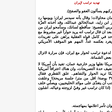
تهديد ترامب لإيران
 ركبهم يسألون العفو والصفح).
ن محاولات؛ وقال بأنه سيدمر ايران؛ ويومها رد
بن زايد، عبدالخالق عبدالله، وقد أخذته العزّة
العربي الفصيح: سأقطع لسانك، وسأمحو ايران من
بعد ان قال ترامب انه يريد حواراً غير مشروط مع
 أحد في كامل قواه العقلية يراهن على تغريدات
غرد بعكسه غداً. المهم هو الموقف الأمريكي
لدعوة ترامب لحوار مع ايران، فإن مرارة لاتزال
 بعض الشماتة.
كا نقلها وزير خارجية عمان، تفيد بأن أمريكا لا
فيف حدة التصريحات، وان هناك اعترافاً أمريكيا
كا تريد الحوار والتفاهم.. علق القطري فقال
للسعودية: (ينتظركم خازوق او مسمار طوله ٣٧ بوصة/ اقل من متر/ جلسة مريحة)! وعلقت
ب أن يتغذّى على موائد الخليجيين، ويصلّي خلف
: (اذا كان ترامب غير وفيّ لزوجته وعياله، اشلون
 تأمر اعلامها بمهاجمته.