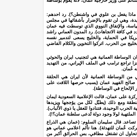
ائم على وزير خارجية عُمان، لأنه يقوم بوساطة
ر، ماذا يفعل بن علوي في واشنطن؟). رد احدهم:
دة، وهي لن تقوم بالإضرار بأشقائها في مجلس
السياسة، والإتفاق النووي الذي توسطت فيه عمان
د في كافة الاتجاهات). رد المدون العماني راشد
ريكا في الحماية، والخليج يسعى لتدمير نفسه
خليج من الحرب. اتركوا التخوين والكلام الفاضي
 الوساطة العمانية هي لتجنيب ايران والحوثي
عزا تراجع ترامب في الملف الإيراني، من التهديد
 عُمان.
 من الوساطة العمانية لأن ايران هي الحلقة
 صالح الفهيد عمان (بسبب حرصها اللافت على
 الإلحاح في الوساطة).
مركزة على عمان، قالت الإعلامية السعودية ايمان
طقة ومع ذلك (يطبّل لكل من يؤججها ويزيدها
 الحرب الوحيدة، فتنادوا للعقل يا ذوي الألباب).
لملتهبة لولا وجود دولة تُدعى سلطنة عمان؟!).
تصاعد. قال سليمان السلوم: (عمان هي الذراع
حركت عُمان للتهدئة). هنا تألم اعلامي عماني هو
 تحاول ان تشتغل مطافي، بس الحرائق أكبر من