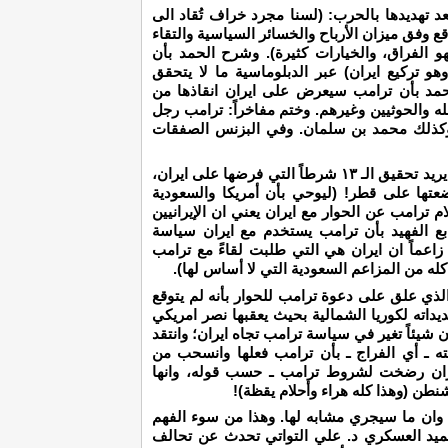
د تهديدها بالحرب: (لسنا مجرد خراف تُقاد الى
وفق ميزان الأرباح والخسائر السياسية والتقاء
هو الفراق، والخيارات كثيرة). وشرح الحمد بأن
هو تركيع ايران) عبر الدبلوماسية ما لا يتحقق
الحمد بأن ترامب سيعرض على ايران انقاذها من
 والحوثيين وغيرهم. وختم مفاخراً: ترامب رجل
وكذلك محمد بن سلمان. وفي البزنس الصفقات
من جانبه فاخر الصحفي صالح الفهيد بأن ترامب يريد تحقيق الـ ١٣ شرطاً التي فرضها على ايران،
 الـ ١٣ شرطاً التي وضعتها على قطر! (ليوحي بأن أمريكا والسعودية
م ترامب عن الحوار مع ايران يعني ان الإيرانيين
بع الفهيد بأن ترامب يستخدم مع ايران سياسة
. زاعماً ان ايران هي التي طلبت لقاءً مع ترامب
كله من المزاعم السعودية التي لا أساس لها).
الذي علق على دعوة ترامب للحوار بأنه لم يتوقع
هديداته لكوريا الشمالية بحيث يعقبها نصر امريكي
 شيئاً تغير في سياسة ترامب تجاه ايران؛ وانتقد
ه ـ أي الفراج ـ بأن ترامب فعلها وانسحب من
ايران رضخت لشروط ترامب ـ حسب قوله، وانها
شنطن (وهذا كله هراء وأحلام يقظة)!
 وان ما سيجري مشابه لها. وهذا من سوء الفهم
عميد العسكري د. علي التواتي تحدث عن تحالف