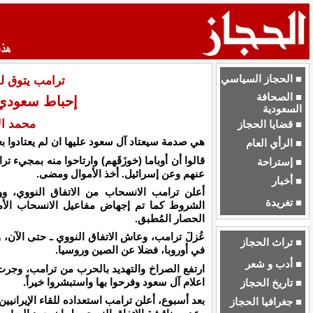
■ الحجاز السياسي
ترامب يتوق لح
■ الصحافة
إحباط سعودي
السعودية
محمد ال
■ قضايا الحجاز
هي صدمة سيعتاد آل سعود عليها ان لم يعتادوا بع
■ الرأي العام
قالوا أن أوباما (خوزَقَهم) وارتاحوا منه بمجيء ت
■ إستراحة
عنهم وعن إسرائيل. أخذ الأموال ومضى.
■ أخبار
أعلن ترامب الانسحاب من الاتفاق النووي، و
■ تغريدة
الشروط كما تم إجهاض مفاعيل الانسحاب الأمري
الحصار المُطبق.
عُزلَ ترامب، وعاش الاتفاق النووي ـ حتى الآن، 
■ تراث الحجاز
في أوروبا، فضلا عن الصين وروسيا.
■ أدب و شعر
ارتفع الصراخ والتهديد بالحرب من ترامب، وجرت 
اعلام آل سعود وفرحوا بها واستبشروا خيراً.
■ تاريخ الحجاز
بعد أسبوع، أعلن ترامب استعداده للقاء الإيراني
■ جغرافيا الحجاز