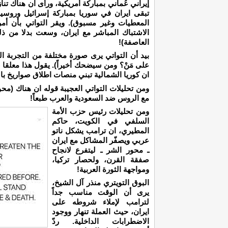
إيراني عُماني بمباركة أمريكية، ورأى ان هناك تناز
تبقى ايران في سوريا بمباركة إسرائيل وروسيا وا
المعطيات وغير مسبوق). ويقر التواتي بأن أم
الاشتباك المباشر مع ايران، وسعت بدلا من 
العاصفة)!
بيد أن التواتي يرى صورة مختلفة من التجربة ا
على مَنْ؟ ومن سيضحك أخيراً). يقول هذا معلقا 
ان كوريا الشمالية تبني منصات اطلاق صواريخ با
ومن تحليلات التواتي العجيبة قوله ان هناك (مح
مع الروس ضد السعودية والعرب طبعاً!
ومن تحليلات رئيس حزب الأمة
السلفي في الكويت، حاكم
المطيري، ان ترامب يشكل ناتو
عربي ويصفّر المشاكل مع ايران
ـ محور الشر ـ ليتفرع لانجاح
صفقة القرن، ولحصار تركيا،
ومواجهة الثورة العربية!
البوق التويتري منذر آل الشيخ،
يرى أن الوقت مناسب جداً
لترامب لإملاء شروطه على
ايران، حيث العملة تنهار ووجود
الاضطرابات الداخلية. ردّ