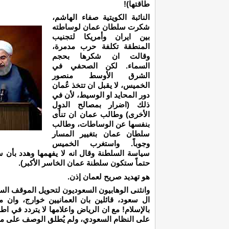
طاقتها)!
النائبة الكويتية صفاء الهاشم،
شكرت سلطان عمان لوساطته
بين ايران وأمريكا لتجنيب
المنطقة تكلفة حرب مدمرة،
وقالت ان شكرها بحجم
السماء. لكن الصحفي في
الشرق الأوسط منصور
الخميس، لا يقبل ان تتخذ عُمان
دور المحايد او الوسيط، لأن في
ذلك (اضرار بمصالح الدول
الأخرى) وطالب عمان ان تنأى
بنفسها عن الوساطات، وطالب
سلطان عمان بتغيير المسار
وجوباً. واستغرب الخميس
سياسة السلطنة وقال انه لا يفهمها وهدد بأن 
حتماً ستكون سلطنة عمان الخاسر الأكبر).
هو تهديد صريح لعمان إذن.
وانثنى الوهابيون السعوديون لتحويل الموقف الس
ال سعود، قائلين بان العمانيين خوارج، وان مذ
بالإسلام! مع ان الرياض واعلامها لا يتردد في 
على النظام السعودي، ولم يُطلق الوصف على م