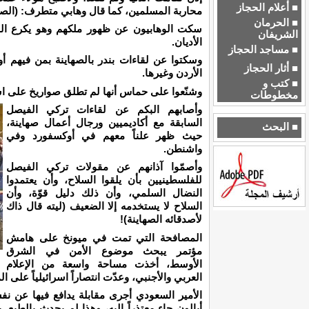
■ أعلام الحجاز
محاربة المسلمين، كما قال وهابي متطرف: (الصفو
■ الحرمان
سكت الوهابيون عن ظهور ملكهم وهو يكرع الخ
الشريفان
الأديان.
■ مساجد الحجاز
وسكتوا عن لقاءات بندر بالصهاينة بمن فيهم أ
■ أثار الحجاز
الأردن وغيرها.
■ كتب و
وشنّعوا على حماس أنها لم تطلق صواريخ على اسرا
مخطوطات
وأصابهم البكم عن لقاءات تركي الفيصل
السابقة مع أكاديميين ورجال أعمال صهاينة،
■ البحث
حيث ظهر علناً معهم في أوكسفورد وفي
واشنطن.
وأصمّوا آذانهم عن مقولات تركي الفيصل
للفلسطينيين بأن يلقوا السلاح، وأن يعتمدوا
النضال السلمي، وأن ذلك دليل قوّة، وأن
السلاح لا يستخدمه إلا الضعيف (ليته قال ذاك
لأصدقائه الصهاينة)!
المصافحة التي تمت في ميونخ على هامش
مؤتمر يبحث موضوع الأمن في الشرق
الأوسط، أخذت مساحة واسعة من الإعلام
العربي والأجنبي، وعدّت انتصاراً اسرائيلياً على
الأمير السعودي أجرى مقابلة يدافع فيها عن نفس
أيالون جاء معتذراً إليه، وهذا لم يحدث بالطبع.