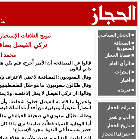
■ الحجاز السياسي
تتويج العلاقات الإستخبا
■ الصحافة
تركي الفيصل يصافح
السعودية
محمد ال
■ قضايا الحجاز
قالوا عن المصافحة أن الأمير أُحرج، فلم يكن ه
■ الرأي العام
داني أيالون.
■ إستراحة
وقال السعوديون: المصافحة لا تعني الاعتراف بإسرا
■ أخبار
وقال طبّالون سعوديون: ما هو حلال للفلسطينيين 
■ تغريدة
وقالوا: ان تركي الفيصل لا يمثل إلا نفسه، ولا ي
واعتبروا ما قام به الفيصل خطوة شجاعة، وأن ال
انتصاراً سعودياً، وعبقرية من أحد أبناء الملك فيص
■ تراث الحجاز
وطالب طبّال سعودي في صحيفة الحياة في مقالة
■ أدب و شعر
أما الوهابية العمياء فظلّت صامتة! ترى ماذا كان
■ تاريخ الحجاز
حضر مستمعاً في الندوة، مجرد الإستماع!
■ جغرافيا الحجاز
إذن لقامت الدنيا ولم تقعد، ولأصبح هؤلاء عملا