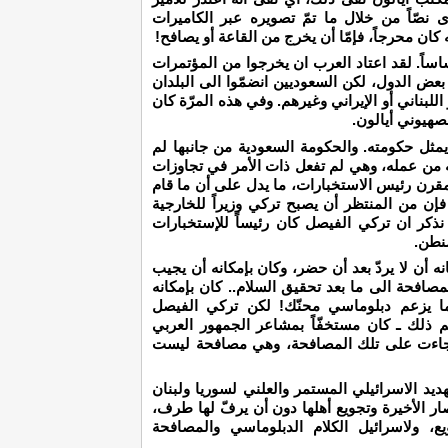
نصّاً من خلال ما تمّ تصويره عبر الكاميرات
ه كان محرجاً، فإمّا أن يخرج من القاعة أو يصافح!
أساساً. لقد اعتاد العرب ان يخرجوا من المؤتمرات
بعض الدول، لكن السعوديين انضمّوا الى البلدان
اللبناني أو الإيراني وغيرهم. وفي هذه المرّة كان
صهيوني أيالون.
ل يمثل حكومته. والحكومة السعودية من جانبها لم
 فيه من عمله، وهي لم تفعل ذات الأمر في تجاوزات
ر مقرن رئيس الاستخبارات، ما يدل على أن ما قام
ن من المنتظر أن يصبح تركي وزيراً للخارجية
ذكر ان تركي الفيصل كان رئيساً للإستخبارات
شنطن.
انه أن لا يردّ بعد أن حضر، وكان بإمكانه أن يجيب
مصافحة الى ما بعد تحقيق السلام.. كان بإمكانه
ما يزعم دبلوماسي محنّك! لكن تركي الفيصل
م ذلك ـ كان مستخفّاً بمشاعر الجمهور العربي
ن جاءت على تلك المصافحة، وهي مصافحة ليست
يد الاسرائيلي المستمر والعلني لسوريا ولبنان
 الأخيرة وتجويع أهلها دون أن يرفّ لها طرف،
ع، ولاسرائيل الكلام الدبلوماسي والمصافحة