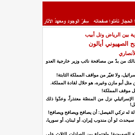
رية بين الرياض وتل أبيب
 الصهيوني أيالون
أنصاري
نالك من بدّ من مصافحة نائب وزير خارجية العدو
ئيل، ولا تغيّر من مواقف المملكة الثابتة!
مثل أبو مازن وغيره، هو حلال لقادة المملكة.
مثل موقف المملكة!
إسرائيلي نزل من المنصّة معتذراً، وعدّوا ذلك
ل!
 له تركي الفيصل: أن يصافح ويصافح ويصافح!
 سيحدث لو أن مندوب إيران، أو لبنان، أو سوريا،
ء للصهيونية! واجتماع بين الصادات الثلاث على