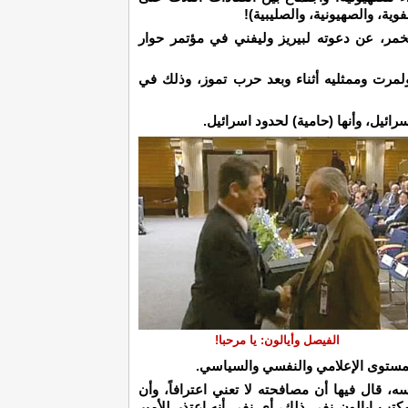
ية، والصهيونية، والصليبية)!
مر، عن دعوته لبيريز وليفني في مؤتمر حوار
ولمرت وممثليه أثناء وبعد حرب تموز، وذلك في
ئيل، وأنها (حامية) لحدود اسرائيل.
الفيصل وأيالون: يا مرحبا!
 المستوى الإعلامي والنفسي والسياسي.
ه، قال فيها أن مصافحته لا تعني اعترافاً، وأن
 مكتب ايالون نفى ذلك، أي نفى أنه اعتذر للأمير