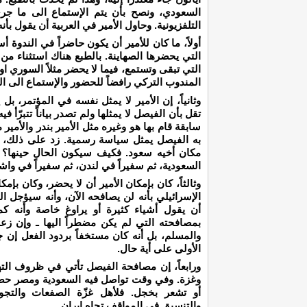
السعودي، ونصح بأن يتم الإستماع الى ما جرى 
التلفزيونية. وحاول الأمير في العربية أن يقول بأن
أولاً، ما كان للأمير أن يكون حاضراً في الندوة 
التي يحضرها الصهاينة. بالطبع هناك استثناء من 
التي تبقى وتستمع، فيما لا يحضر مثلاً السوري او 
المندوب التركي رافضاً للحضور والإستماع الى ال
وثانياً، إن الأمير لا يمثل نفسه في المؤتمر، ب
تقل بأن الفيصل لا يمثلها ولم تصدر بياناً تتبرّأ
سابقة قام بها هو وغيره مثل الأمير بندر والأمي
به الفيصل يمثل سياسة رسمية. زد على ذلك، فإ
مكان أخيه سعود. فكيف سيكون الحال حينها؟ ن
السعودية، ثم سفيراً في لندن، ثم سفيراً في وا
وثالثاً، كان بإمكان الأمير أن لا يحضر، وكان بإمك
الإسرائيلي بأنه لن يصافحه الآن، وأنه سيؤجل ال
أن يقول أشياء كثيرة أو يراوغ خاصة وأنه ك
بمصافحته التي لم يكن مضطراً اليها ـ وإن زع
والمسلم، بل أنه كان مستخفاً بردود الفعل إ
الأولى على أية حال.
ورابعاً، إن مصافحة الفيصل تأتي في ظروف التهد
وغزة. وفي وقت تواصل فيه السعودية ومصر حصار
أو تشعر بخجل. فلأهل غزّة الصفعات والتجوي
والتنسيق في المواقف تجاه إيران.