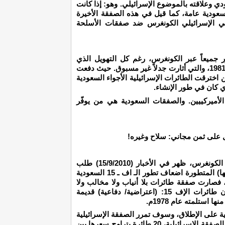
ي وعلاقته بالموضوع الإسرائيلي. وهو: إذا كانت
سعودية عامة، كما قيل في هذه الصفقة الأخيرة
لوبي الإسرائيلي الكونغرس ضد صفقات الأسلحة
ر جميعاً عبر الكونغرس، رغم كل التهويل الذي
يصاحبها، بما فيها صفقة الأواكس التي تمت في 1981، والتي أثارت جدلاً غير مسبوق. حيث دفعت
 اخترقت الطائرات الإسرائيلية الأجواء السعودية
 كان في طور الإنشاء.
از الأميركييين. والصفقات السعودية هي من يوفّر
 على ثمن مجاني: سلاح وغيره!
حتى هذه الصفقة السعودية التي طرحت على الكونغرس، ظهر في الأخبار (15/9/2010) طلب
اسرائيلي للحصول على طائرات اف ـ 35 (20 منها) المتطورة اضعاف تطور الـ اف ـ 15 السعودية
، فصارت صفقة طائرات بلا أنياب ولا مخالب ولا
عيون حتى، كما علق المعلقون. مع ملاحظة أن طائرات الإف 15: (اعتراضية/ دفاعية) قديمة
استلمته عام 1978م.
الأميركية على الإطلاق، وسوف تمرر الصفقة الإسرائيلية
جنباً الى جنب الصفقة السعودية. ولكن يا لرخص الصفقة الإسرائيلية، 20 طائرة يتراوح سعرها بين