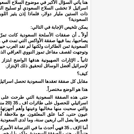
هنا يأتي السؤال الأكبر في موضوع السلاح السعود
اسرائيل لا تخشى السلاح السعودي أو تسليح ال
ذات الستين مليار دولار، فلماذا إذن يثير ال
السعودية؟
يمكن تلخيص الإجابة في التالي:
أولاً ـ أن صفقات الأسلحة السعودية كانت تمرّ
السعودية ثمن الطائرات ولكنها لم تفد العرب حين
وتوجهت لقصف مفاعل تموز النووي العراقي الذي
ثانياً ـ الإثارات الصهيونية هدفها الواضح ابتز
لإسرائيل أفضل الوسائل لتحقيق ذلك الإبتزاز.
كيف؟
مقابل كل صفقة تعقدها السعودية تحصل اسرائيل
هذا هو الوضع مختصراً.
والتي سحبت منها مخالبها وعينها وأهم أجهزتها
فعمرها يصل الى اربعين سنة، وما لدى السعودية منها 
أما الإف ـ 35 فهي أحدث ما في الترسانة 