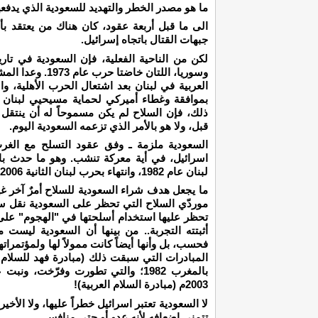
ما هو مصدر الخطر والتهديد للسعودية الذي يدفعه
الى ما قبل أربعة عقود، كان هناك من يعتقد بأ
جبهات القتال باتجاه إسرائيل.
لكن من الناحية الفعلية، فإن السعودية في تاري
بموافقة وغطاء أميركي لحماية مسيحيي لبنان م
ذلك، فإن السلاح لم يكن مسموحاً له أن ينتق
قبل، ولا هو بالأمر الذي تزعمه السعودية اليوم.
السعودية ملزمة ـ وفق عقود التسلح مع الغر
اسرائيل، في أية معركة تنشب. وهو ما حدث بال
لبنان عام 1982، وانتهاء بحرب لبنان الثانية 2006، وما تلاها من حرب على غزة 2008.
ما يجعل هدف شراء السعودية للسلاح أمرٌ آخر غي
موردّي السلاح التي تحظر على السعودية نقل سلا
تحظر عليها استخدام أسلحتها في "الهجوم" على ا
أثبتته التجربة.. من بينها أن السعودية ليست 
فحسب، بل وأنها أيضاً كانت ممولاً لها ولمؤتمراته
المبادرات التي سبقت ذلك (مبادرة فهد للسلام
بالمغرب 1982؛ والتي تطورت وفرّخت،
2003م (مبادرة السلام العربية)!
لا السعودية تعتبر اسرائيل خطراً عليها، ولا الأخ
تتمنى إضعافه لأنه عدو أو حتى منافس.