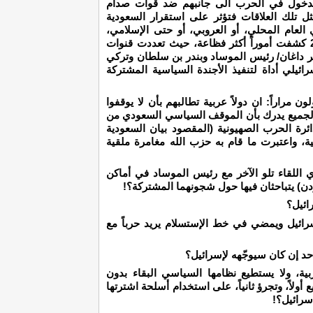
للدخول في الحرب الى جانبهم ضد قوات صدام
 تلك العلاقات فتؤثر على استقرار السعودية
 العام المحلي، أو العروبي، أو حتى الإسلامي،
خاصة الملك فهد. ولكن تجربة حرب لبنان 2006 كشفت أموراً أكثر فظاعة، حيث تعددت قنوات
ئير داغان/ رئيس الموساد وبندر بن سلطان وتركي
ائيلي أداة لتنفيذ الأجندة السياسية المشتركة
 مراراً: ان دولاً عربية تطالبهم بأن لا يوقفوا
 الجميع يدرك بأن الموقف السياسي السعودي من
رة الحرب الصهيونية (المقصود بيان السعودية
، واعتبرت ما قام به حزب الله مغامرة ملقية
ي اللقاء تلو الآخر مع رئيس الموساد في أماكن
ن) يتباحثان فيها حول شجونهما المشتركة؟!
ائيل؟
رائيل ويمضي في خط الإستسلام يريد حرباً مع
أحد إن كان سيوجّهه لإسرائيل؟
بية، ولا يستطيع نظامها السياسي البقاء بدون
 أولاً، وتجرؤ ثانياً، على استخدام أسلحة اشترتها
سرائيل؟!