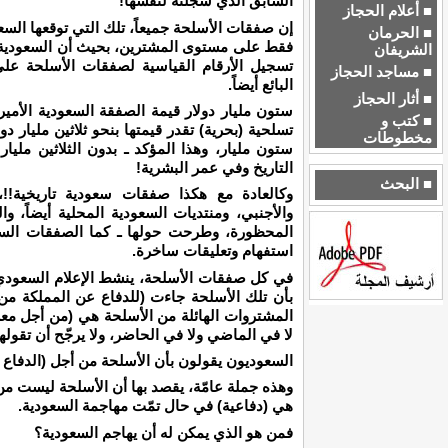
السابق الذي سجلته لنفسها!
■ أعلام الحجاز
إن صفقات الأسلحة جميعاً، تلك التي توقعها الس
■ الحرمان
فقط على مستوى المشترين، بحيث أن السعودية ت
الشريفان
تسجيل الأرقام القياسية لصفقات الأسلحة 
■ مساجد الحجاز
البائع أيضاً.
■ أثار الحجاز
ستون مليار دولار قيمة الصفقة السعودية الأمير
■ كتب و
مخطوطات
ستون مليار، وهذا المؤكد ـ بدون الثلاثين مليا
التاريخ وفي عمر البشرية!
■ البحث
وكالعادة مع هكذا صفقات سعودية تاريخية!!،
والأجنبي، ومنتديات السعودية المحلية أيضاً، 
المحظورة، وطرحت حولها ـ كما الصفقات السابقة
استفهام وتعليقات ساخرة.
في كل صفقات الأسلحة، ينشط الإعلام السعودي لت
بأن تلك الأسلحة جاءت (للدفاع عن المملكة من 
المشتروات الهائلة من الأسلحة هي (من أجل معرك
لا في الماضي ولا في الحاضر، ولا يرجّح أن تقول
السعوديون يقولون بأن الأسلحة من أجل (الدفاع
وهذه جملة عامّة، يقصد بها أن الأسلحة ليست من 
هي (دفاعية) في حال تمّت مهاجمة السعودية.
فمن هو الذي يمكن له أن يهاجم السعودية؟