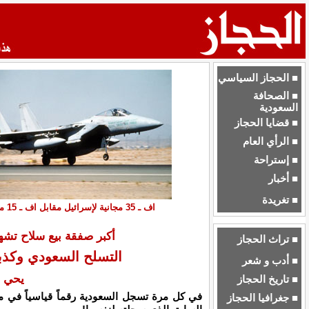
■ الحجاز السياسي
■ الصحافة
السعودية
■ قضايا الحجاز
■ الرأي العام
■ إستراحة
■ أخبار
■ تغريدة
اف ـ 35 مجانية لإسرائيل مقابل اف ـ 15 متقاعدة وبعشرة أضعاف سعرها على الأقل!
أكبر صفقة بيع سلاح تشهد
■ تراث الحجاز
التسلح السعودي وكذب
■ أدب و شعر
يحي 
■ تاريخ الحجاز
في كل مرة تسجل السعودية رقماً قياسياً في م
■ جغرافيا الحجاز