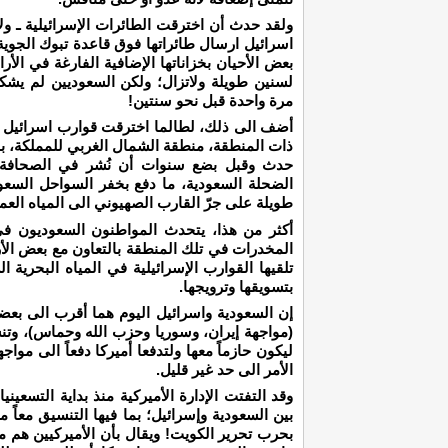
ولقد حدث أن اخترقت الطائرات الإسرائيلية ـ ولا
اسرائيل ارسال طائراتها فوق قاعدة تبوك الجو
بعض الأحيان بخزاناتها الإضافية الفارغة في ال
لسنين طويلة ولاتزال؛ ولكن السعوديين لم يشكو
مرة واحدة قبل نحو سنتين!
أضف الى ذلك، لطالما اخترقت قوارب اسرائيل الع
ذات المنطقة، منطقة الشمال الغربي للمملكة، با
حدث وقبل بضع سنوات أن نُشر في الصحافة بأ
الضحلة السعودية، ما دفع بخفر السواحل السعود
طويلة على جرّ القارب الصهيوني الى المياه العمي
أكثر من هذا، يتحدث المواطنون السعوديون ف
المخدرات في تلك المنطقة بالتعاون مع بعض الأر
تلقيها القوارب الإسرائيلية في المياه البحرية
بتسويقها وترويجها.
إن السعودية واسرائيل اليوم هما أقرب الى بع
(مواجهة إيران، وسوريا وحزب الله وحماس)، وتنسق
ليكون حازماً معها ولتدفعا أميركا دفعاً الى مو
الأمر الى حد غير قليل.
وقد التفتت الإدارة الأميركية منذ بداية التسعين
بين السعودية وإسرائيل؛ بما فيها التنسيق معاً
بحرب تحرير الكويت! ويقال بأن الأميركيين هم من 