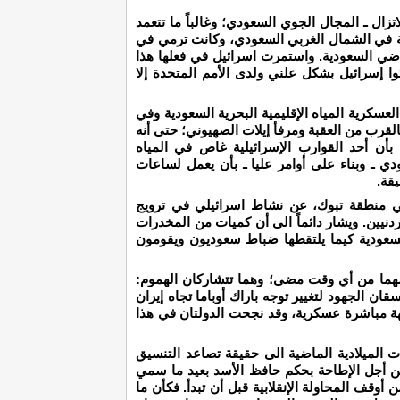
تزال ـ المجال الجوي السعودي؛ وغالباً ما تتعمد
ية في الشمال الغربي السعودي، وكانت ترمي في
أراضي السعودية. واستمرت اسرائيل في فعلها هذا
ا إسرائيل بشكل علني ولدى الأمم المتحدة إلا
سكرية المياه الإقليمية البحرية السعودية وفي
لقرب من العقبة ومرفأ إيلات الصهيوني؛ حتى أنه
ن أحد القوارب الإسرائيلية غاص في المياه
ي ـ وبناء على أوامر عليا ـ بأن يعمل لساعات
قة.
ي منطقة تبوك، عن نشاط اسرائيلي في ترويج
دنيين. ويشار دائماً الى أن كميات من المخدرات
 السعودية كيما يلتقطها ضباط سعوديون ويقومون
ضهما من أي وقت مضى؛ وهما تتشاركان الهموم:
ان الجهود لتغيير توجه باراك أوباما تجاه إيران
اجهة مباشرة عسكرية، وقد نجحت الدولتان في هذا
يات الميلادية الماضية الى حقيقة تصاعد التنسيق
 من أجل الإطاحة بحكم حافظ الأسد بعيد ما سمي
أوقف المحاولة الإنقلابية قبل أن تبدأ. فكأن ما