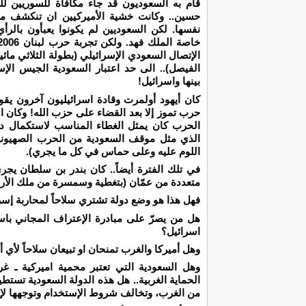
قام به السعوديون قد جاء مكافأة للسوريين 
حسين.. وكانت خشية الأميركيين ان تنكشف مثل
نفسها. لكن السعوديين لم يكونوا يعبأون بالرأي
الإتصال السعودي الإسرائيلي (بطولة الثلاثي ما
الفيصل).. الى حد اعتبار السعودية الجيس الإسر
بينها واسرائيل!
كان أيهود أولمرت وقادة اسرائيليون آخرون يقولون
حرب تموز إلا بعد القضاء على حزب الله! وكان
الحرب كان يمثل الغطاء المناسب لاستكمال دائ
الذي مثل موقف السعودية من الحرب الصهيونية
اللوم عليه وعلى حماس في كل ما يجري).
في تلك الفترة أيضاً.. كان بندر بن سلطان يجر
متعددة من عمّان (بتغطية وسمسرة من ملك الأرد
فهل هذا هو وضع دولة تشتري سلاحاً لمحاربة إسر
هل من يصرّ على مبادرة الإعتراف المجاني باس
اسرائيل؟
وهل أميركا والغرب تمنحان او تبيعان سلاحاً لأي 
وهل السعودية التي تعتبر محمية اميركية ـ غر
الحماية الغربية.. هل هذه الدولة السعودية تستطيع
من الغرب، وتخالف شروط الإستخدام وتوجهها لإ