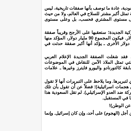
عودية، عادة ما توصف بأنها صفقات تاريخية، ليس
مثل أكبر مشتر للسلاح في العالم، ولا من حيث
على مستوى المشتري فحسب، بل وعلى مستوى
كية الجديدة؛ ستعقبها على الأرجح وقريباً صفقة
تسلحية (بحرية) تقدر قيمتها بنحو ثلاثين مليار دولار. فيكون المجموع 90 مليار دولار، المؤكد منها
ر دولار الأخرى ـ يؤكد أنها أكبر صفقة حدثت في
 فقد شغلت الصفقة الجديدة الإعلام العربي
والتي تمثل الملاذ الآمن للنقاش في الموضوعات
 كالتورنادو واليورو فايترز وغيرها ـ علامات
بريرها. وما يلاحظ على التبريرات أنها لا تقول
هجمات اسرائيلية)؛ فضلاً عن أن تقول بأن تلك
ة ضد العدو الإسرائيلي). لم تقل السعودية هذا
ها في المستقبل.
 عن الوطن)!
أجل (الهجوم) على أحد، وإن كان إسرائيل. وإنما