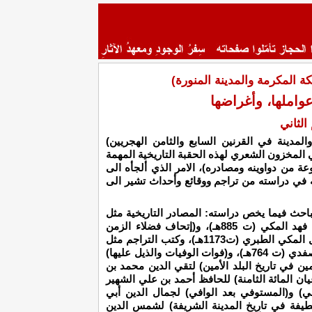
 المكرمة والمدينة المنورة)
واملها، وأغراضها
الثاني
مدينة في القرنين السابع والثامن الهجريين)
المخزون الشعري لهذه الحقبة التاريخية المهمة
 من دواوينه ومصادره)، الامر الذي ألجأه الى
ه في دراسته من تراجم ووقائع وأحداث تشير الى
باحث فيما يخص دراسته: المصادر التاريخية مثل
(إتحاف الورى بأخبار أم القرى) للنجم عمر بن فهد المكي (ت 885هـ)، و(إتحاف فضلاء الزمن
بتاريخ ولاية بني الحسن لمحمد بن علي بن فضل المكي الطبري (ت1173هـ)، وكتب التراجم مثل
(الوافي بالوفيات) لصلاح الدين خليل بن أبيك الصفدي (ت 764هـ)، و(فوات الوفيات والذيل عليها)
ت 764هـ)، و(العقد الثمين في تاريخ البلد الأمين) لتقي الدين محمد بن
الكامنة في أعيان المائة الثامنة) للحافظ أحمد بن علي الشهير
)، و(المنهل الصافي) و(المستوفي بعد الوافي) لجمال الدين أبي
(874هـ)، و(التحفة اللطيفة في تاريخ المدينة الشريفة) لشمس الدين