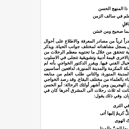
 ذا المنهج الحسن
علم في سالف الزمن
اقلٍ
مما صحيح ومن حَسَن
راً ثرياً من مصادر المعرفة والاطلاع على أحوال
ض يسجل مشاهداته لمختلف جوانب الحياة. ويذكر
ية تتحقق من خلال ما تحتويه معظم الرحلات من
والاخرى قيمة أدبية وتشويقية تتجلى في الاسلوب
ال الفني فيها. ويقرر الدكتور الخواجي بأنه لم
ة المكرمة والمدينة المنورة، لدافعين أساسيين
لمدينة المنورة، والثاني طلب العلم من منابعه
قاء بالعلماء من مختلف البقاع. وقد رصد الخواجي
 الهجريين ومن أشهر أولئك الرحالة: أبو الحسن
حمد بن جبير الأندلسي (ت 614هـ) وكانت له ثلاث رحلات الى المشرق آخرها كان في
في الثرى
ٌّ كريمٌ إليها أتى
ُ الهوى
ها الحيَّ والميتا