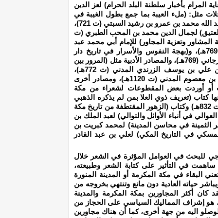
الرحمن السخاوي (ت 902هـ)، و(غاية المرام بأخبار سلطنة البلد الحرام) لعز الدين
رشي (922هـ)، وكتب الرحلات مثل: (ملء العيبة بما جمع بطول الغيبة في
الوجهة الوجيهة الى الحرمين مكة وطيبة) لأبي عبد الله محمد بن عمرو بن رشيد السبتي (ت 721)،
لعتيق) لجمال الدين محمد بن المحب الطبري (ت
حة المشاور وتعزية المجاور) للإمام أبي محمد عبد
الله بن محمد بن فرحون المالكي المدني (ت 769هـ)، و(بهجة النفوس والأسرار في تاريخ دار
هجرة النبي المختار) لعبد الله بن عبد الملك المرجاني (769هـ)، والمصادر الأدبية مثل (المرور بين
العلمين في مفاخرة الحرمين) للشيخ نور الدين علي بن يوسف الزرندي المدني (ت 772هـ)،
و(أنوار الربيع في أنواع البديع) لعلي صدر الدين بن معصوم المدني (ت 1120هـ)، ومصادر أخرى
 أو أوردت بعض المقطوعات لشعراء من مكة
نها كتاب (تعريف ذوي العلا بمن لم يذكره الذهبي
من النبلاء) لتقي الدين محمد بن أحمد الفاسي (ت 832هـ) وكتاب (الزهور المقتطفة من تاريخ مكة
الي في أنباء الأوائل والتوالي) لعبد الملك بن
1هـ) وكتاب (الجواهر الثمينة في محاسن المدينة) لمحمد كبريت بن
هـ) وكتاب (الأرج المسكي في التاريخ المكي) لعلي بن عبد القادر
جي للبحث في العوامل المؤثرة في الشعر خلال
اهمت في التأثير على كتابة الشعر وطبيعته،
تعني البقاء في مكة المكرمة أو المدينة المنورة
باشر حياته العادية دون مانع وتنتهي بخروجه من
د كان أكثر المجاورين بمكة المكرمة والمدينة
 هو إشراف المماليك السياسي على الحجاز من
وصلو اليه من جهة أخرى، كما أن هناك مجاورين