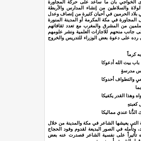
رى الخواجي بأن ما ساعد على حركة المجاورة
لولاة والسلاطين من إنشاء المدارس والأربطة
ي بلاد الحرمين في أحيان كثيرة من إنصاف وعدل
المجاورة في مكة المكرمة أو المدينة المنورة
مسلمين من المشرق والمغرب مع تعدد ثقافاتهم
 جانب منحهم للاجازات العلمية ونشر علومهم
ي رده على دعوة بعض الوزراء للتدريس والخروج
ه كرماً
باب بيت الله أدعوكا
س مدرسةٍ
يِ والتطواف أحدوكا
بما
 وهذا القدر يكفيكا
 كعبتهِ
الدُّنا عندي مماليكا
نية التي يعيشها الشاعر في مكة والمدينة من خلال
َاد، وتأمله في الصور البديعة لقدوم وفود الحجاج
ذه تأثيراً على نفسية الشاعر فصدرت عنه بعض
ي قول الشريف أبي نمي: