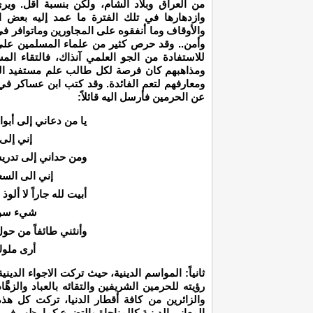
من العراق وبلاد الشام، ولكن بنسبة أقل. وي
وازدهارها في تلك الفترة ما عمد إليه بعض ا
والأوقاف وما أنفقوه على المجاورين وماتوافر ف
وأمن.. وقد حرص كثير من علماء المسلمين على 
للاستفادة من الجو العلمي آنذاك، فالتقاء ال
ومذاهبهم كان فرصة لكل طالب علم مستفيد الى
ومعارفهم لتعم الفائدة. وقد كتب ابن عساكر ف
عن الحرمين فأرسل اليه قائلاً:
يا من دعاني إلى أبواب
إني إلى 
ومن حداني إلى تدري
إني الى السع
أبيت لله جاراً لا ألوذ 
شيء سواه
وأنثني طائفاً من حول
أرى ملوك 
ثانياً: المواسم الدينية، حيث تركت الاجواء الدي
رؤيته للحرمين الشريفين والتقائه بالعباد والزهّ
والزائرين من كافة أقطار الدنيا، تركت كل ه
المعاني الدينية كالمناجاة والتضرع كما يظهر ف