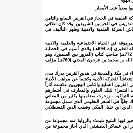
ي الهوى
وا سعياً على الأبصار
ركة العلمية في الحجاز في القرنين السابع والثامن
لتدريس في الحرمين الشريفين. وقد كان لتلاقي
عاش الحركة العلمية والادبية وظهر التأليف في
موقة في الحياة الاجتماعية والعلمية والادبية
وكان من بين هؤلاء محب الدين أحمد بن عبد الله الطبري (ت 694هـ) والذي أسهم في الخطابة
والتأليف، وعلي بن يوسف الزرندي المدني (ت 772هـ) صاحب كتاب (المرور بين العلمين)، وهو
عبارة عن مناظرة أدبية بين مكة والمدينة، وعبد الله بن محمد بن فرحون المدني (769هـ) مؤلف
ء في مكة والمدينة في هذين القرنين يدرك مدى
عاشاً للحركة الأدبية وكشفاً عن مواهب الأدباء
 القرنين السابع والثامن الهجريين عكست آثاراً
 الشعراء لتلك العلوم والمعارف في أشعارهم
ة التراكيب، وزخرت مضامينها بكثير من المعاني
 ذلك جليّاً في الشعر التعليمي الذي شمل مجموعة
 الدين ابن خليل المكي وقطب الدين القسطلاني
جيز فيها الشيخ تليمذه بالرواية عنه مجموعة من
عر ابن عساكر الدمشقي الذي أجاز مجموعة من