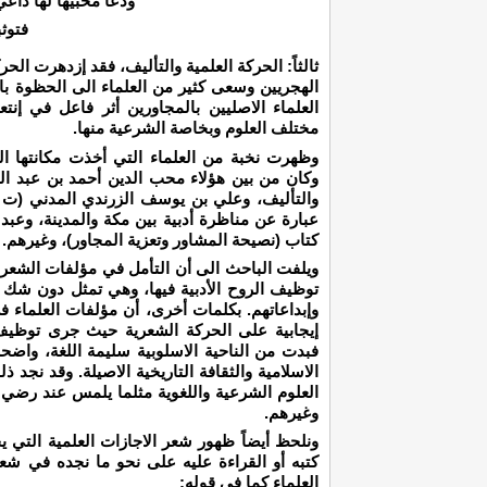
ودعا محبيها لها داع
فتوثب
ثالثاً: الحركة العلمية والتأليف، فقد إزدهرت الح
الهجريين وسعى كثير من العلماء الى الحظوة با
العلماء الاصليين بالمجاورين أثر فاعل في إنت
مختلف العلوم وبخاصة الشرعية منها.
وظهرت نخبة من العلماء التي أخذت مكانتها المر
كتاب (نصيحة المشاور وتعزية المجاور)، وغيرهم.
ويلفت الباحث الى أن التأمل في مؤلفات الشعرا
توظيف الروح الأدبية فيها، وهي تمثل دون شك إنت
وإبداعاتهم. بكلمات أخرى، أن مؤلفات العلماء في
إيجابية على الحركة الشعرية حيث جرى توظيف
فبدت من الناحية الاسلوبية سليمة اللغة، واضح
الاسلامية والثقافة التاريخية الاصيلة. وقد نجد
العلوم الشرعية واللغوية مثلما يلمس عند رضي
وغيرهم.
ونلحظ أيضاً ظهور شعر الاجازات العلمية التي ي
كتبه أو القراءة عليه على نحو ما نجده في ش
العلماء كما في قوله: