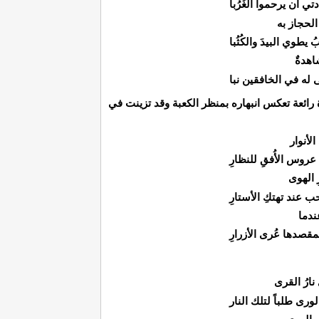
ي أن يرحموا الغُرُبا
الحجاز به
يطوي البيدَ والكُثُبا
اهدةٌ
ى له في الخافقين نبا
ائعة تعكس انبهاره بمنظر الكعبة وقد تزينت في
لأنوار
روس الأُفقِ للنظارِ
ِ الهوى
ب عند تهتكِ الأستارِ
ندما
مقصدها عُرى الأزرارِ
ارُ القرى
لورى طلباً لتلك النار