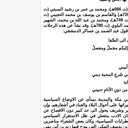
ومنهم علي بن محمد بن علي الرعيني الإشبيلي (ت 666هـ)، ومحمد بن عمر بن رشيد السبتي (ت
721هـ)، ومحمد بن محمد بن علي العبدري (ت 720هـ) والقاسم بن يوسف بن محمد التجيبي (ت
730هـ)، ومحمد بن جابر بن محمد الوادي آشي (ت 749هـ)، ومحمد بن عبد الله بن محمد، الشهير
بابن بطوطة (ت 779هـ)، وخالد بن عيسى بن أحمد البلوي (ت 780هـ). وقد نشأ عن هذه الرحلات
 قول عبد الصمد بن عساكر الدمشقي:
الى الصَّفا
ليكم مجملٌ ومفصلُ
أبيني
في شَرعِ المحبة ديني
ابة
ن دونِ الأنامِ حنيني
في مكة والمدينة بمنأى عن الاوضاع السياسية
اتها على أحوال البلاد والعباد في أشعارهم، وإن
ير وشريف يحول الى حد كبير دون الافصاح عن
كان الادب ينتعش في ظل الاستقرار السياسي
ضطرابات السياسية، وكان بعض الشعراء مناصرين
ن يوسف المكي التي مدح فيها زيد بن أبي نمي