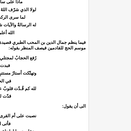
ماذا على سادت
لولا الذي شرّف اللهُ 
لما سرى الركبُ 
له الرسالةُ والآيات ش
الله أعل
فيما ينظم جمال الدين بن المحب الطبري قصيدة ر
موسم الحج للقادمين فيصف المنظر بقوله:
رُفع الحجابُ لمجتلي ا
فبدت ع
وتهتّكت أستارُ مستتر
في الح
لله كم قُـدّت قلوبٌ ع
قدّت ل
الى أن يقول:
نصبت على أم القرى ن
فأتى ا