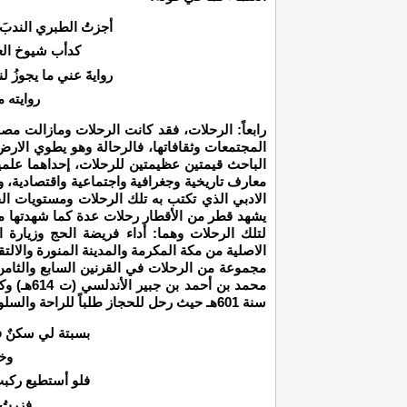
أجزتُ الطبري الندبَ
كدأب شيوخ ال
روايةَ عني ما يجوزُ لن
روايته 
رابعاً: الرحلات، فقد كانت الرحلات ومازالت مصد
المجتمعات وثقافاتها، فالرحالة وهو يطوي الار
الباحث قيمتين عظيمتين للرحلات، إحداهما علم
معارف تاريخية وجغرافية واجتماعية واقتصادية، 
الادبي الذي تكتب به تلك الرحلات ومستويات الخي
يشهد قطر من الأقطار رحلات عدة كما شهدتها مك
لتلك الرحلات وهما: أداء فريضة الحج وزيارة ا
الاصلية من مكة المكرمة والمدينة المنورة والالت
مجموعة من الرحلات في القرنين السابع والثامن
محمد بن أ
سنة 601هـ حيث رحل للحجاز طلباً للراحة والسلوان. وفي ذلك يقول:
بسبتة لي سكنٌ 
وخل
فلو أستطيع ركبت
فزرتُ ب