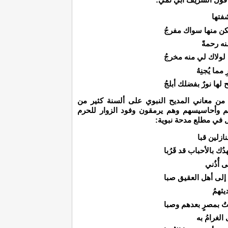
شفتها
كن منها سواك مفرجُ
ه رحمةً
 لولاك لي منه مخرجُ
ما يُجنِهُ
ح لها نورٌ بفضلك أبلجُ
 من معاني المديح النبوي على ألسنة كثير من
 وأحاسيسهم وهم يرمقون وفود الزوار للحرم
 في مطلع مدحة نبوية:
ازلين قبا
ُك بالأحباب قد قَرُبا
 أُذُني
إلى أهل العقيق صبا
يثهمُ
تُ بمصرٍ بعدهم وصبا
الغرامُ به