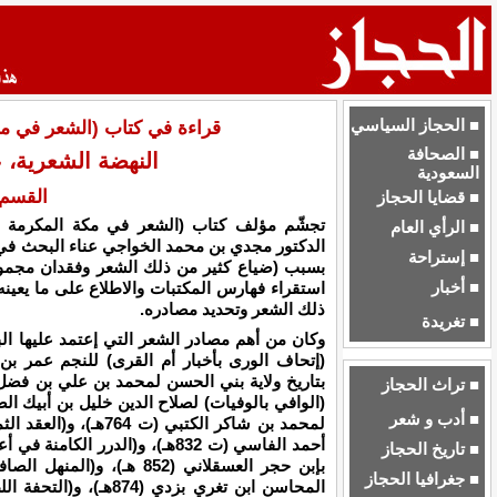
■ الحجاز السياسي
قراءة في كتاب (الشعر في مكة
■ الصحافة
النهضة الشعرية، ع
السعودية
القسم 
■ قضايا الحجاز
تجشّم مؤلف كتاب (الشعر في مكة المكرمة وال
■ الرأي العام
الدكتور مجدي بن محمد الخواجي عناء البحث في 
■ إستراحة
بسبب (ضياع كثير من ذلك الشعر وفقدان مجموعة
■ أخبار
استقراء فهارس المكتبات والاطلاع على ما يعين
ذلك الشعر وتحديد مصادره.
■ تغريدة
وكان من أهم مصادر الشعر التي إعتمد عليها ال
■ تراث الحجاز
■ أدب و شعر
لمحمد بن شاكر الكتبي (
أحمد الفاسي (ت 832هـ)، و(الدرر 
■ تاريخ الحجاز
بإبن حجر العسقلاني (852 هـ
■ جغرافيا الحجاز
المحاسن ابن تغري بزدي 