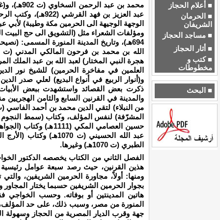
محمد بن عبد 
■ أعلام الحجاز
عبد العزيز بن فهد الق
■ الحرمان
الشريفان
ومؤلفات الشعراء مثل (التشويق الى حج البيت ا
■ مساجد الحجاز
694هـ)، وتاريخ المدينة المنورة المسمى: (نصي
■ أثار الحجاز
■ كتب و
مخطوطات
ذكرت بعض القصائد واستشهدت ببعض الأبيات
■ البحث
والمدينة في القرنين السابع والثامن الهجريين م
المشرّفة) لنفس المؤلف، وكتاب (سمط النجوم العو
حسين العصامي المكي (111
عبد الله الحسيني (ت 1070
الطبري (ت 1070هـ) وغيرها.
الفصل الثاني من الكتاب يخصصه الدكتور الخوا
هذين القرنين، حيث رصد سبعة عوامل رئيسية س
ومنها: أولاً، مجاورة الحرمين الشريفين، والتي 
بجوار الحرمين الشريفين حسبما يختار المجاور وي
هاتين المدينتين أو بوفاته. وحسب الخواجي فق
المنورة من مصر، وسبب ذلك، على حد المؤلف،
جهة وقرب الديار المصرية من الحجاز وسهولة ال