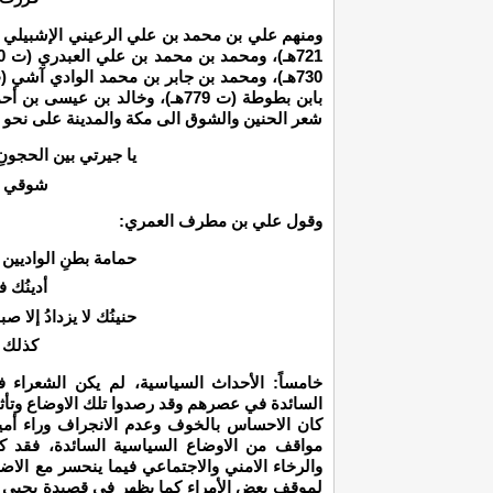
شعر الحنين والشوق الى مكة والمدينة على نحو
يا جيرتي بين الحجونِ 
شوقي إ
وقول علي بن مطرف العمري:
حمامة بطنِ الواديين 
أدينُك 
حنينُك لا يزدادُ إلا صب
كذلك م
خامساً: الأحداث السياسية، لم يكن الشعراء 
السائدة في عصرهم وقد رصدوا تلك الاوضاع وتأثير
كان الاحساس بالخوف وعدم الانجراف وراء أم
مواقف من الاوضاع السياسية السائدة، فقد 
والرخاء الامني والاجتماعي فيما ينحسر مع الا
لموقف بعض الأمراء كما يظهر في قصيدة يحيى ب