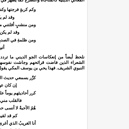
وكم كربةٍ فرجتها وك
وقد لم ي
ومن منشبٍ أفلتني من
وقد لم يكن
ومن ظلمةِ في الصدرِ م
أتي
نلحظ أيضاً من إنعكاسات الجو الديني ما تردد
الشعراء الذين فاضت قرائحهم وجاشت نفوسهم
النبوي الشريف. فهذا يحي بن يوسف المكي يقول
كرِّر بسمعي حديث الن
إن كان عهد
كرر أحاديثهم يوماً على
فالقلب مني 
هُمُ الأحبةُ لا أنسى حد
كم قد لقي
أنا الغريبُ الذي أغرى 