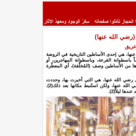
رضي الله عنها)
عريق
عنها، هي إحدى الأساطين التاريخية في الروضة
 باسطوانة القرعة، وباسطوانة المهاجرين، أو
ها من الأساطين وصف (المُخلّقة)، أي المعطّرة
ن رضي الله عنها، هي التي أخبرت بها، وحددت
مكانها(1). وقيل: لم تحددها السيدة عائشة رضي الله عنها، ولكن استُنبط مكانها بعد ذلك(2).
ها ليلاً(2).