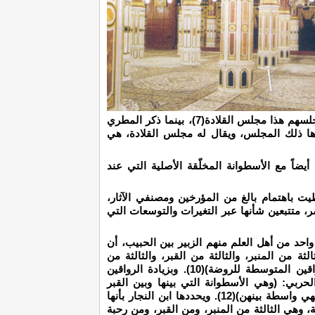
حولها، وتحروا الصلاة الى جوارها، حتى قيل لمجلسهم هذا مجلس القلادة(7)، بينما ذكر المطري
ها ذلك المجلس، ويقال له مجلس القلادة، هي
 أيضاً مع الأسطوانة المخلّقة الأصلية التي عند
ظيت باهتمام بالغ من المؤرخين ومصنفي الآثار،
ر، متتبعين شأنها عبر التغيرات والتوسعات التي
واحد من أهل العلم منهم الزبير بين الحبيب، أن
 من المنبر، والثالثة من القبر، والثالثة من
القبلة، والثالثة من الرحبة، أي قبل زيادة الرواقين المتوسطة للروضة)(10). وبزيادة الرواقين
حبة المسجد(11). ويقول الحربي: (وهي الأسطوانة التي بينها وبين القبر
أسطوانتان، وبينها وبين المحراب أسطوانتان، فهي واسطة بينهن)(12). ويحددها ابن النجار بأنها
، وهي الثالثة من المنبر، ومن القبر، ومن رحبة