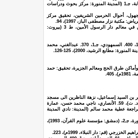
محمد بن يعقوب، المغانم المطابة في معالم طابة، جـ1 (المدينة المنورة: مركز بحوث ودراسات
1. ابن النجالر، 147. مؤلف مجهول، أحوال الحرمين الشريفين، تحقيق مركز
مكتبة نزار مصطفى الباز، 1997)، 94.
7/ الشنقيطي، غالي محمد الأمين، الدر الثمين في معالم دار الرسول الأمين، ط 3 (بيروت:
9/ المطري، 34. المراغي، 91. الفيروزآبادي، جـ1، 400. السمهودي، جـ1، 370. عبدالغني، محمد
 وأماكن طرق الحج ومعالم الجزيرة، تحقيق: حمد
3، 231. البرزنجي، جعفر بن السيد إسماعيل، نزهة الناظرين الى مسجد
سيد الأولين والآخرين (بيروت: المكتبة العلمية، د. ت)، 59. الأنصاري، ناجي محمد حسن، عمارة
اجعة عطية محمد سالم (المدينة: نادي المدينة
17/ ملا خاطر، خليل إبراهيم، فضائل المدينة المنورة، جـ2، (دمشق: مؤسسة علوم القرآن، 1993)،