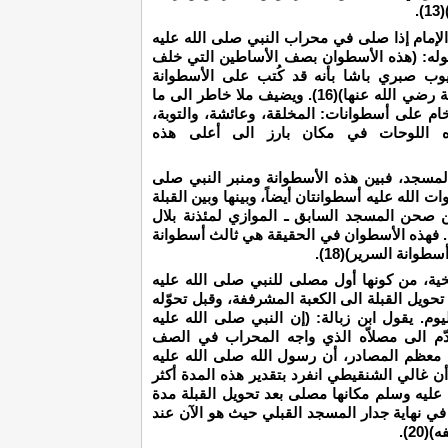
.
لإمام إذا صلى في محراب النبي صلى الله عليه
ل) بقوله: (هذه الأسطوان بصف الأساطين التي خلف
بالمصلى الشريف)(15). وأفاد أيوب صبري باشا بأنه قد كُتب على الأسطوانة
المذكورة بخط جليّ جميل: (هذه أسطوانة عائشة رضي الله عنها)(16). ويضيف ملا خاطر الى ما
ام على أسطوانات: المخلقة، وعائشة، والتوبة،
ذه اللوحات في مكان بارز الى أعلى هذه
لمسجد، فبين هذه الأسطوانة ومنبر النبي صلى
ت الله عليه أسطوانتان أيضاً، وبينها وبين القبلة
ن صحن المسجد السابق ـ الموازي لمئذنة بلال
ن. فهذه الأسطوان في الحقيقة هي ثالث أسطوانة
وانة السرير)(18).
يخية، من كونها أول مصلى للنبي صلى الله عليه
حويل القبلة الى الكعبة المشرففة، وقبل تحوّله
م. يقول ابن زبالة: (إن النبي صلى الله عليه
دّم الى مصلاّه الذي واجه المحراب في الصف
وسط)(19). هكذا ورد في معظم المصادر، أن رسول الله صلى الله عليه
أن غالي الشنقيطي انفرد بتقدير هذه المدة أكثر
عليه وسلم مكانها مصلى بعد تحويل القبلة مدة
 في نهاية جدار المسجد القبلي حيث هو الآن عند
2).