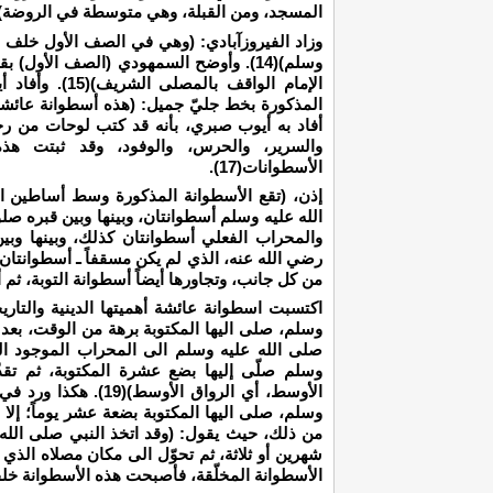
المسجد، ومن القبلة، وهي متوسطة في الروضة)(13)
وزاد الفيروزآبادي: (وهي في الصف الأول خلف ا
وسلم)(14). وأوضح السمهودي (الصف الأو
الإمام الواقف 
أفاد به أيوب صبري، بأنه قد كتب لوحات من رخ
والسرير، والحرس، والوفود، وقد ثبتت ه
الأسطوانات(17).
إذن، (تقع الأسطوانة المذكورة وسط أساطين ا
الله عليه وسلم أسطوانتان، وبينها وبين قبره صلوا
والمحراب الفعلي أسطوانتان كذلك، وبينها وبي
رضي الله عنه، الذي لم يكن مسقفاً ـ أسطوانتا
من كل جانب، وتجاورها أيضاً أسطوانة التوبة، ثم أسط
اكتسبت اسطوانة عائشة أهميتها الدينية والتار
وسلم، صلى اليها المكتوبة برهة من الوقت، بعد ت
صلى الله عليه وسلم الى المحراب الموجود اليو
وسلم صلّى إليها بضع عشرة المكتوبة، ثم تق
الأوسط، أي الرواق الأ
وسلم، صلى اليها المكتوبة بضعة عشر يوماً؛ إلا 
من ذلك، حيث يقول: (وقد اتخذ النبي صلى الله 
شهرين أو ثلاثة، ثم تحوّل الى مكان مصلاه الذي
الأسطوانة المخلّقة، فأصبحت هذه الأسطوانة خلفه)(0