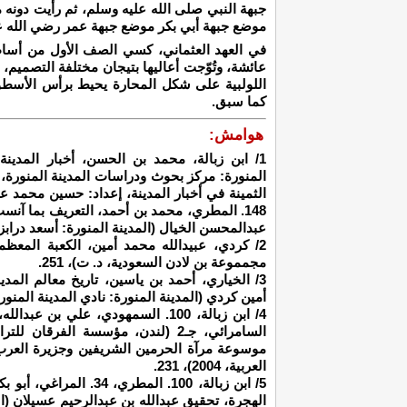
جبهة النبي صلى الله عليه وسلم، ثم رأيت دونه 
موضع جبهة أبي بكر موضع جبهة عمر رضي الله عنه.
في العهد العثماني، كسي الصف الأول من أساط
عائشة، وتُوّجت أعاليها بتيجان مختلفة التصميم،
اللولبية على شكل المحارة يحيط برأس الأسطوا
كما سبق.
هوامش:
1/ ابن زبالة، محمد بن الحسن، أخبار المدينة
148. المطري، محمد بن أحمد، التعريف بما آن
عبدالمحسن الخيال (المدينة المنورة: أسعد درابزون
2/ كردي، عبيدالله محمد أمين، الكعبة المعظم
مجمموعة بن لادن السعودية، د. ت)، 251.
3/ الخياري، أحمد بن ياسين، تاريخ معالم المدين
أمين كردي (المدينة المنورة: نادي المدينة المنورة الأدبي، 
4/ ابن زبالة، 100. السمهودي، علي ب
العربية، 2004)، 231.
5/ ابن زبالة، 100. المط