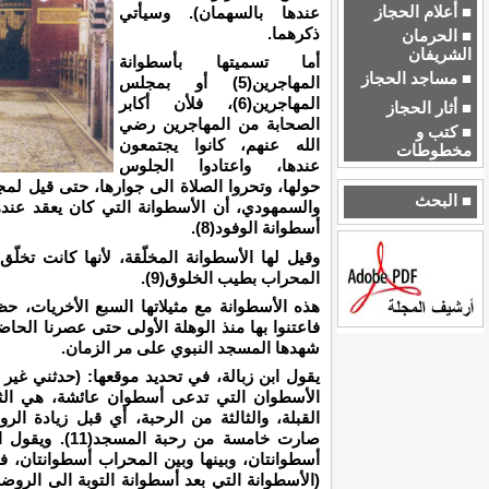
■ أعلام الحجاز
عندها بالسهمان). وسيأتي
ذكرهما.
■ الحرمان
الشريفان
أما تسميتها بأسطوانة
■ مساجد الحجاز
المهاجرين(5) أو بمجلس
المهاجرين(6)، فلأن أكابر
■ أثار الحجاز
الصحابة من المهاجرين رضي
■ كتب و
الله عنهم، كانوا يجتمعون
مخطوطات
عندها، واعتادوا الجلوس
■ البحث
والسمهودي، أن الأسطوانة التي كان يعقد عند
أسطوانة الوفود(8).
وقيل لها الأسطوانة المخلّقة، لأنها كانت تخلّق
المحراب بطيب الخلوق(9).
هذه الأسطوانة مع مثيلاتها السبع الأخريات، ح
فاعتنوا بها منذ الوهلة الأولى حتى عصرنا الحاض
شهدها المسجد النبوي على مر الزمان.
يقول ابن زبالة، في تحديد موقعها: (حدثني غير 
الأسطوان التي تدعى أسطوان عائشة، هي الثالثة
صارت خامسة من ر
(الأسطوانة التي بعد أسطوانة التوبة الى الروضة