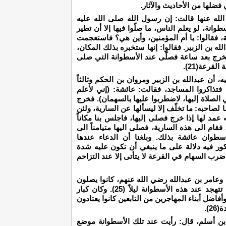
ضلها من الأحاديث والآثار.
له عنها قالت: إن رسول الله صلى الله عليه
نة، لو يعلم الناس، ما صلّوا فيها إلا أن تطير
ة، فقالوا: يا أم المؤمنين، وأين هي؟ فاستعجمت
ه بن الزبير. فقالوا: إنها ستخبره بذلك المكان،
رج بعد ساعة فصلّى عند الأسطوانة التي صلى
لقرعة(21).
 أن عبدالله بن الزبير ومروان بن الحكم وثالثاً
فتذاكروا المساجد، فقالت: عائشة: (إني لأعلم
لصلاة إليها، لاضطربوا عليها بالسهمان). فخرج
 لصاحبه: ما تخلّف إلا ليسألها عن السارية، ولئن
ته عمد لها إذا خرج فصلى إليها، فاجلس بنا مكاناً
 فقام الى هذه السارية، فصلى اليها متيامناً الى
طوان عائشة بذلك. وبلغنا أن الدعاء عندها
المذكور فيه دلالة على ما ينبغي أن تكون عليه شدة
ب السهام في القرعة لا يتأتى إلا عند التزاحم
ام وعامر بن عبدالله رضي الله عنهم، كانوا يصلون
إليها(24). وكانت السيدة عائشة رضي الله عنها تتهجد عند هذه الأسطوانة ليلاً (25). وكان كبار
اضل أبناء المهاجرين من التابعين كانوا يعتادون
).
 بن أسلم، قال: رأيت عند تلك الأسطوانة موضع