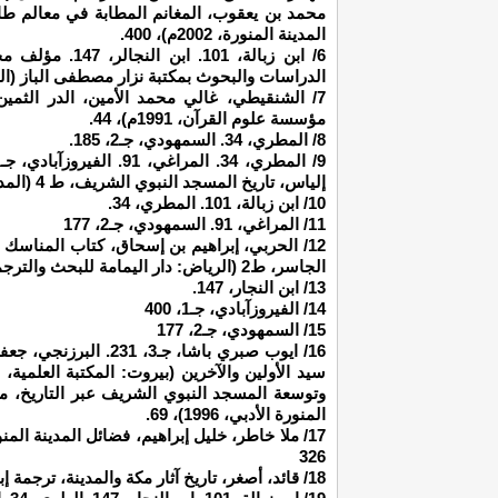
المدينة المنورة، 2002م)، 400.
6/ ابن زبالة، 01
الدراسات والبحوث بمكتبة نزار مصطفى الباز (الرياض: 
مؤسسة علوم القرآن، 1991م)، 44.
8/ المطري، 34. السمهودي، جـ2، 185.
إلياس، تاريخ المسجد النبوي الشريف، ط 4 (المدينة المنورة: مطابع الرشيد، 2000)، 125-126.
10/ ابن زبالة، 101. المطري، 34.
11/ المراغي، 91. السمهودي، جـ2، 177
12/ الحربي، إبراهيم بن إسحاق، كتاب المناسك
الجاسر، ط2 (الرياض: دار اليمامة للبحث والترجمة، 1981م)، 405.
13/ ابن النجار، 147.
14/ الفيروزآبادي، جـ1، 400
15/ السمهودي، جـ2، 177
16/ ايوب صبري باشا، جـ
وتوسعة المسجد النبوي الشريف عبر التاريخ، مر
المنورة الأدبي، 1996)، 69.
326
18/ قائد، أصغر، تاريخ آثار مكة والمدينة، ترجمة إبراهيم الخزرجي (قم: دار النبلاء، 1999م)، 223.