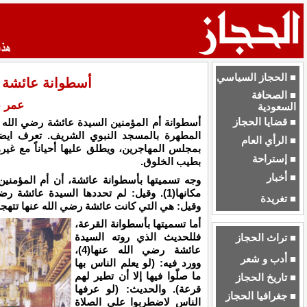
■ الحجاز السياسي
أسطوانة عائشة (
■ الصحافة
عمر 
السعودية
■ قضايا الحجاز
أسطوانة أم المؤمنين السيدة عائشة رضي الله 
المطهرة بالمسجد النبوي الشريف. تعرف ايضاً
■ الرأي العام
بمجلس المهاجرين، ويطلق عليها أحياناً مع غير
■ إستراحة
بطيب الخلوق.
■ أخبار
وجه تسميتها بأسطوانة عائشة، أن أم المؤمني
■ تغريدة
وقيل: هي التي كانت عائشة رضي الله عنها تتهجد عند
أما تسميتها بأسطوانة القرعة،
فللحديث الذي روته السيدة
■ تراث الحجاز
عائشة رضي الله عنها(4)،
■ أدب و شعر
وورد فيه: (لو يعلم الناس بها
ما صلّوا فيها إلا أن تطير لهم
■ تاريخ الحجاز
قرعة). والحديث: (لو عرفها
■ جغرافيا الحجاز
الناس لاضطربوا على الصلاة