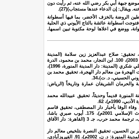
موضع جبهة أبي بكر رضي الله عنه، ثم رأيت دون
 ويقال: إن الدعاء عندها مستجاب)(27).
ين الروضة بالخزف الأخضر، بما فيها أسطوانة
 فتوجت اسطوانة عائشة بالتاج الأيوني ذي الحلية
نة، ووضع في اعلاها لوحة مكتوبة تبين اسمها،
، تحقيق: صلاح عبدالعزيز زين سلامة (المدينة
المنورة: مركز بحوث ودراسات المدينة المنورة، 2003)، 100. ابن النجار، محمد بن محمود، الدرة
الثمينة في أخبار المدينة، إعداد: حسين محمد علي شكري (المدينة: دار المدينة المنورة، 1996)،
ست الهجرة من معالم دار الهجرة، تحقيق محمد بن
ي الحسيني، د. ت)،34.
ة والحرمان الشريفان عمارة وتاريخاً (الرياض:
ة المنورة قديماً وحديثاً، تحقيق عبيدالله محمد
1990م)، 62.
ن عبدالله، وفاء الوفا بأخبار دار المصطفى، تحقيق قاسم
السامرائي، جـ2 (لندن، مؤسسة الفرقان للتراث الإسلامي 2001م)، 175. أيوب صبري باشا،
موسوعة مرآة الحرمين الشريفين وجزيرة العرب، ترجمة محمد حرب، جـ 3 (القاهرة: دار الآفاق
ري، 34. المراغي، أبو بكر بن الحسين، تحقيق النصرة بتلخيص معالم دار
الهجرة، تحقيق عبدالله بن عبدالرحيم عسيلان (المدينة المنورة: د. ن، 2002م)، 91. الفيروزآبادي،