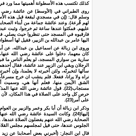
كذلك تكتسب هذه الأسطوانة أهميتها مما ورد في ف
روى الطبراني في (الأوسط) عن عائشة رضي ال
وسلم قال: (إن في مسجدي لبقعة قبل هذه الأسطوا
لهم قُرعة). وعند عائشة جماعة من أبناء الصحاب
عليهم. فمكثوا عندها ساعة ثم خرجوا، وثبت عبدالل
فارقبوه في المسجد حتى تنظروا حيث يصلي. فخ
اليها عامر بن عبدالله بن الزبير، فقيل لها أسطوانة ا
وروى ابن زبالة عن اسماعيل بن عبدالله، عن أبيه،
كان معهما، دخلوا على عائشة رضي الله عنها، 
سارية من سواري المسجد، لو يعلم الناس ما في ا
الرجلان وبقي ابن الزبير عند عائشة، فقال أحدهما
سألها لتخبرنّه، ولئن أخبرته لا يعلمنا، وإن أخبر
نراه ولا يرانا، ففعلا. فلم ينشب ان خرج مسرعاً،
الشق الأيمن منها، فعلم أنها هي، وسميت أس
مستجاب(22). قول عائشة رضي الله عنها 
حرص كل واحد على الصلاة في هذا المكان، لأن ضر
على أمر(23).
وذكر ابن زبالة أن أبا بكر وعمر والزبير بن العو
الصحابة رضي الله عنهم يفضلون الصلاة عندها، وأف
الجلوس عندها، حتى قيل لمجلسهم مجلس القلادة(26
قال ابن النجار: (أخبرني بعض أصحابنا عن زيد